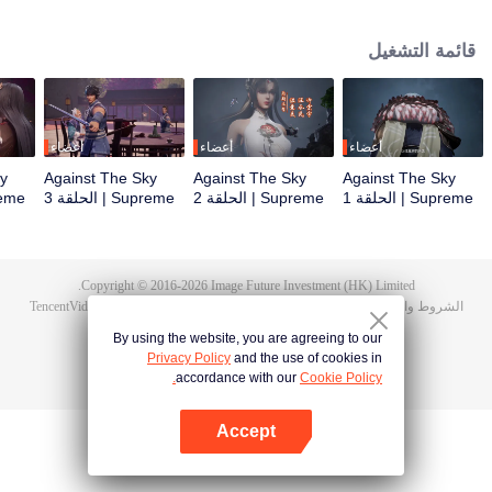
أثناء حفل الزفاف، صادف تان يون خطيبته تخونه وضُرب حتى استيقظت ذاكرة
هونغمينغ. ثم امتلك تان يون موهبة من مستوى الآلهة ليزيد من تقدمه في الزراعة. انتقم
قائمة التشغيل
تان يون لموت عائلته ووحد القارة بأكملها.
أعضاء
أعضاء
أعضاء
ky
Against The Sky
Against The Sky
Against The Sky
Supreme | الحلقة 1
Supreme | الحلقة 2
Supreme | الحلقة 3
Supreme 
Copyright © 2016-
2026
Image Future Investment (HK) Limited.
الشروط والأحكام
|
سياسة الخصوصية
|
Cookie Policy
|
الآراء
|
@
TencentVideo
By using the website, you are agreeing to our
Privacy Policy
and the use of cookies in
accordance with our
Cookie Policy.
Accept
افتح التطبيق