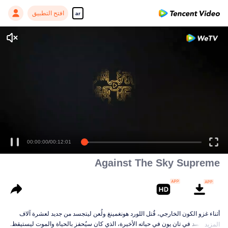
افتح التطبيق
ar
00:00:00
/
00:12:01
Against The Sky Supreme
أثناء غزو الكون الخارجي، قُتل اللورد هونغمينغ ولُعن ليتجسد من جديد لعشرة آلاف
حياة. تجسد في تان يون في حياته الأخيرة، الذي كان سيُحفز بالحياة والموت ليستيقظ.
المزيد