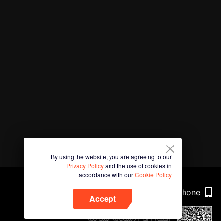
By using the website, you are agreeing to our
Privacy Policy
and the use of cookies in
accordance with our
Cookie Policy.
Phone
Accept
امسح رمز الاستجابة السريعة