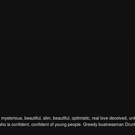
 mysterious, beautiful, slim, beautiful, optimistic, real love deceived,
who is confident, confident of young people. Greedy businessman Drunk
friend's death. Trying to find out the truth But in the end, she had to giv