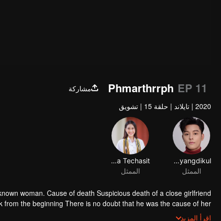
Phmarthrrph
EP 11
مشاركة
2020
|
تايلاند
|
حلقة 15
|
تشويق
Ranida Techasit
Masu Junyangdikul
الممثل
الممثل
 unknown woman. Cause of death Suspicious death of a close girlfriend
 from the beginning There is no doubt that he was the cause of her
e up some reasons. At the same time, Yu tried to attract her attention.
اقرأ المزيد