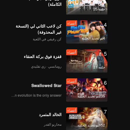
الكاملة)
حلقة 25
4
أعضاء
كن لاعب الثاني لي (النسخة
غير المحذوفة)
4تم تجديد الحلقة
كن رفيقي في اللعبة
5
أعضاء
قفزة فوق بركة العنقاء
رومانسي · زي تقليدي
حلقة 21
6
أعضاء
Swallowed Star
Human evolution is the only answer.
235تم تجديد الحلقة
7
أعضاء
الخالد المتمرد
محاربو القدر
152تم تجديد الحلقة