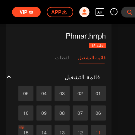
VIP
APP
AR
Phmarthrrph
حلقة 15
قائمة التشغيل
لقطات
قائمة التشغيل
05
04
03
02
01
10
09
08
07
06
نهاية
15
14
13
12
11