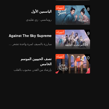
8
أعضاء
الياسمين الأول
رومانسي · زي تقليدي
حلقة 40
9
أعضاء
Against The Sky Supreme
مبارزة بالسيف لمرة واحدة تشعر بالحرية
534تم تجديد الحلقة
10
أعضاء
نصف الحبيبين الموسم
الخامس
بإرشاد من القدر، محبوب بالقلب