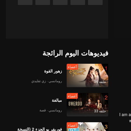
فيديوهات اليوم الرائجة
1
أعضاء
زهور القوة
رومانسي · زي تقليدي
حلقة 36
2
أعضاء
مبالغة
رومانسي · قصة
حلقة 33
I am a
3
أعضاء
girl
فوريفر يو الجزء 2 (النسخة