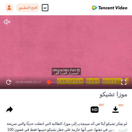
افتح التطبيق
ar
موزا تشيكو
لم يفكر تشيكو أبدًا في أنه سينجذب إلى موزا، الطالبة التي انتقلت حديثًا والتي صريحة
بشأن ما يدور في ذهنها. حتى أنها عازمة على جعل تشيكو حبيبها فقط في غضون 100
المزيد