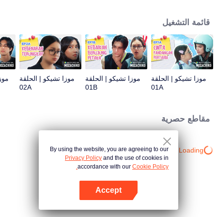
يوم من الجهد. كل هذا يتحول إلى إجراء صارم تتخذه موزا، مما أحدث تطورًا كبيرًا في
المؤامرة: الآن تشيكو هو هدفها.
قائمة التشغيل
موزا تشيكو | الحلقة
موزا تشيكو | الحلقة
موزا تشيكو | الحلقة
موز
02A
01B
01A
مقاطع حصرية
By using the website, you are agreeing to our
Loading…
Privacy Policy
and the use of cookies in
accordance with our
Cookie Policy.
Accept
افتح التطبيق