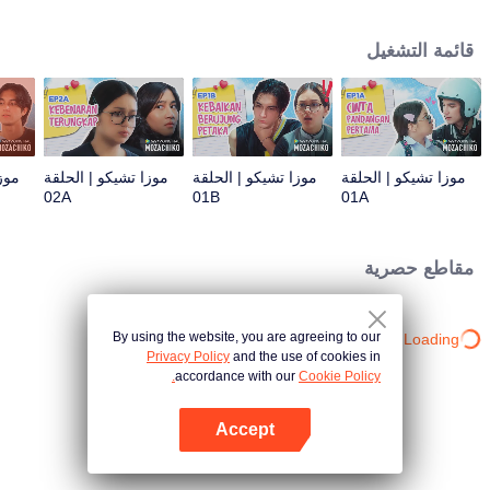
يوم من الجهد. كل هذا يتحول إلى إجراء صارم تتخذه موزا، مما أحدث تطورًا كبيرًا في
المؤامرة: الآن تشيكو هو هدفها.
قائمة التشغيل
موزا تشيكو | الحلقة
موزا تشيكو | الحلقة
موزا تشيكو | الحلقة
موز
02A
01B
01A
مقاطع حصرية
By using the website, you are agreeing to our
Loading…
Privacy Policy
and the use of cookies in
accordance with our
Cookie Policy.
Accept
افتح التطبيق