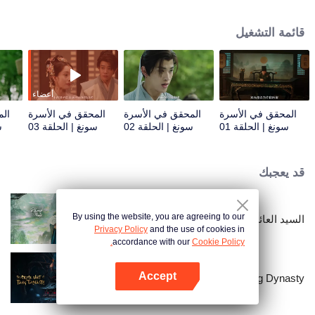
تشاو تشيتينغ ووانغ لينغ والراقصة هي وينينج. وعلى الرغم من اختلافاتهم، يجمع الأربعة
قواهم لحل أربع قضايا قتل من خلال التحقيق والاستجواب والتحليل الجنائي، وتحقيق
قائمة التشغيل
العدالة للمتوفى والإنصاف للأحياء.
أعضاء
المحقق في الأسرة
المحقق في الأسرة
المحقق في الأسرة
الم
سونغ | الحلقة 01
سونغ | الحلقة 02
سونغ | الحلقة 03
س
قد يعجبك
By using the website, you are agreeing to our
السيد العائد
Privacy Policy
and the use of cookies in
accordance with our
Cookie Policy.
Accept
The Crime Unit of Tang Dynasty
افتح التطبيق