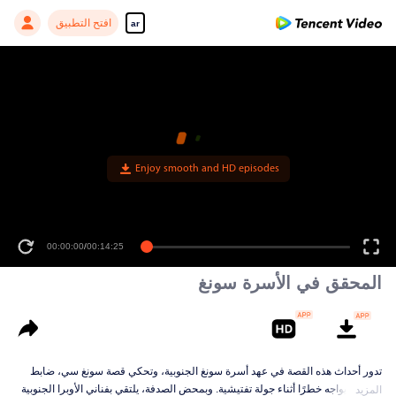
افتح التطبيق
ar
Enjoy smooth and HD episodes
00:00:00
/
00:14:25
المحقق في الأسرة سونغ
تدور أحداث هذه القصة في عهد أسرة سونغ الجنوبية، وتحكي قصة سونغ سي، ضابط
قضائي، يواجه خطرًا أثناء جولة تفتيشية. وبمحض الصدفة، يلتقي بفناني الأوبرا الجنوبية
المزيد