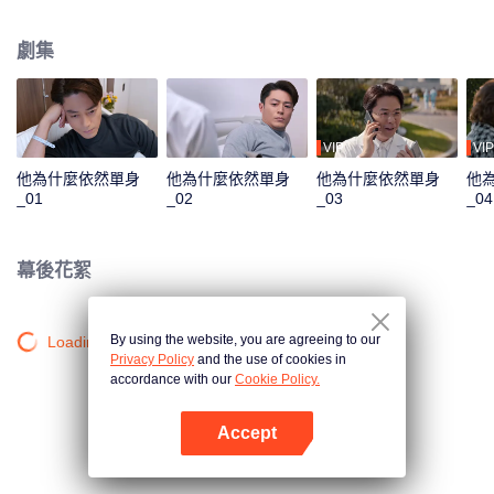
的男人年至不惑，卻宣稱“不婚”，是眾星拱月的男神，還是女人避之不及的直
男？是“不想結婚”還是“不能結婚”？當一位獨身怪癖大叔，終於遇到心目中的女
劇集
神，他將如何應對，最終抱得美人歸。食無定味，適口者珍！沒有不結婚的男
人，只是沒有找到適配的那個人罷了。
VIP
VIP
他為什麼依然單身
他為什麼依然單身
他為什麼依然單身
他
_01
_02
_03
_04
幕後花絮
By using the website, you are agreeing to our
Loading…
Privacy Policy
and the use of cookies in
accordance with our
Cookie Policy.
Accept
打開App