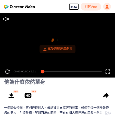
打開App
zh-tw
享受流暢高清劇集
00:00:00
/
00:45:21
他為什麼依然單身
一個貌似怪咖、實則善良的人，最終被世界寬容的故事。通過塑造一個極致怪
癖的男人，引發吐槽、笑料百出的同時，帶來有關人與世界的思考。熱愛生活
全部