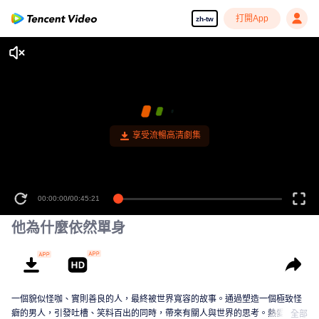
打開App
zh-tw
享受流暢高清劇集
00:00:00
/
00:45:21
他為什麼依然單身
一個貌似怪咖、實則善良的人，最終被世界寬容的故事。通過塑造一個極致怪
癖的男人，引發吐槽、笑料百出的同時，帶來有關人與世界的思考。熱愛生活
全部