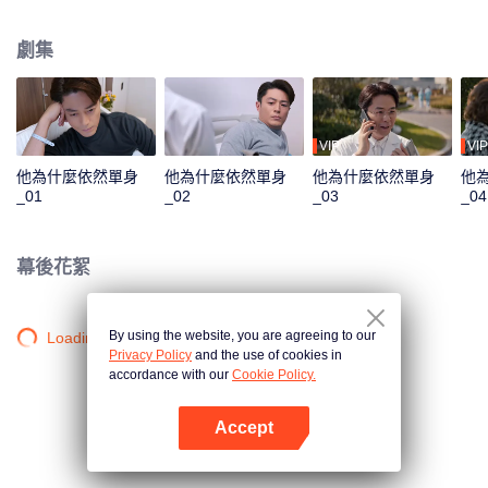
的男人年至不惑，卻宣稱“不婚”，是眾星拱月的男神，還是女人避之不及的直
男？是“不想結婚”還是“不能結婚”？當一位獨身怪癖大叔，終於遇到心目中的女
劇集
神，他將如何應對，最終抱得美人歸。食無定味，適口者珍！沒有不結婚的男
人，只是沒有找到適配的那個人罷了。
VIP
VIP
他為什麼依然單身
他為什麼依然單身
他為什麼依然單身
他
_01
_02
_03
_04
幕後花絮
By using the website, you are agreeing to our
Loading…
Privacy Policy
and the use of cookies in
accordance with our
Cookie Policy.
Accept
打開App