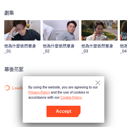
的男人年至不惑，卻宣稱“不婚”，是眾星拱月的男神，還是女人避之不及的直
男？是“不想結婚”還是“不能結婚”？當一位獨身怪癖大叔，終於遇到心目中的女
劇集
神，他將如何應對，最終抱得美人歸。食無定味，適口者珍！沒有不結婚的男
人，只是沒有找到適配的那個人罷了。
VIP
VIP
他為什麼依然單身
他為什麼依然單身
他為什麼依然單身
他
_01
_02
_03
_04
幕後花絮
By using the website, you are agreeing to our
Loading…
Privacy Policy
and the use of cookies in
accordance with our
Cookie Policy.
Accept
打開App