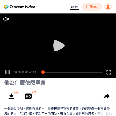
打開App
zh-tw
00:00:00
/
00:45:21
他為什麼依然單身
一個貌似怪咖、實則善良的人，最終被世界寬容的故事。通過塑造一個極致怪
癖的男人，引發吐槽、笑料百出的同時，帶來有關人與世界的思考。熱愛生活
全部