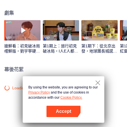
劇集
VIP
VIP
VIP
VIP
搶鮮看：初見破冰局
第1期上：旅行初見
第1期下：從北京出
第
嚐鮮版，劉宇寧硬控
破冰局，I人E人都紅
發，地球團長城感人
紅
孫紅雷
溫
合唱
幕後花絮
By using the website, you are agreeing to our
Loading…
Privacy Policy
and the use of cookies in
accordance with our
Cookie Policy.
Accept
打開App