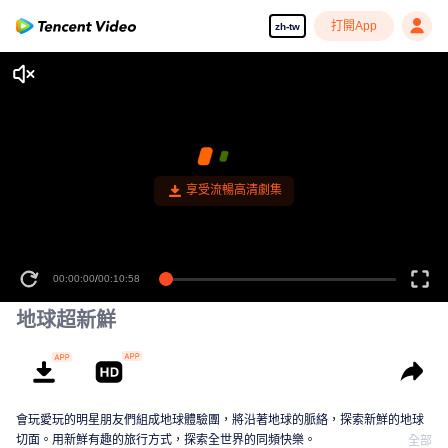
打開App
zh-tw
享受流暢高清劇集
00:00:00
/
00:10:58
地球超新鮮
會玩愛玩的明星朋友們組成地球體驗團，將沿著地球的脈絡，探索新鮮的地球
切面。用新鮮有趣的旅行方式，探索全世界的同頻快樂。
全部