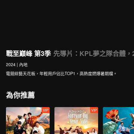
戰至巔峰 第3季
先導片：KPL夢之隊合體，
2024
|
內地
電競綜藝天花板，年輕用戶佔比TOP1，高熱度燃爆暑期檔。
為你推薦
VIP
VIP