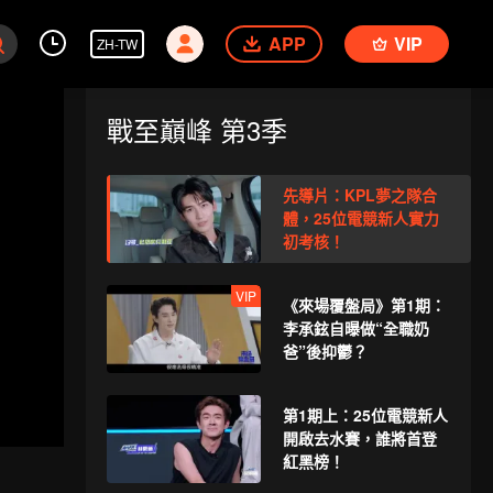
APP
VIP
ZH-TW
戰至巔峰 第3季
先導片：KPL夢之隊合
體，25位電競新人實力
初考核！
VIP
《來場覆盤局》第1期：
李承鉉自曝做“全職奶
爸”後抑鬱？
第1期上：25位電競新人
開啟去水賽，誰將首登
紅黑榜！