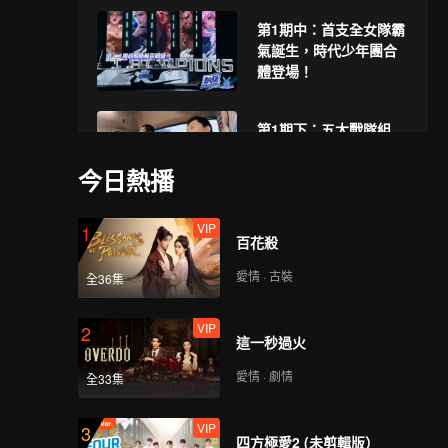
第1期中：首支全女隊霸
氣誕生，時代少年團合
體登場！
第1期下：五大戰隊組
建，林更新張大仙首輪
對決
今日熱播
VIP
VIP
《來場覆盤局》第2期：
1
百花殺
劉忻談快女後事業變
化，自曝不想火？
愛情 · 古裝
全36集
VIP
VIP
《峽谷墊底王》第1期：
2
這一秒過火
創系四代秀人集結大跳
主題曲
愛情 · 劇情
全33集
VIP
第2期上：敖子逸曹奐東
3
四方極愛2 (未剪輯版）