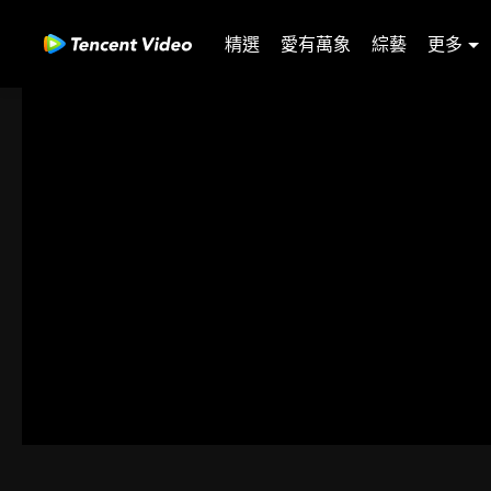
精選
愛有萬象
綜藝
更多