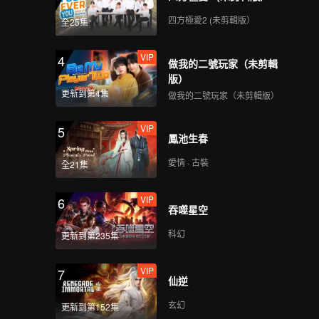
皇城PK，林更新上演
“葫蘆娃救爺爺”！
四方極愛2 (未剪輯版）
全25集
VIP
第2期中：時代少年團峽
4
做我的二號玩家（未剪輯
谷激戰，黃俊捷帥氣指
版）
揮帶飛全隊！
更新到第4集
做我的二號玩家（未剪輯版）
VIP
第2期下：宿命對決！周
5
鳳池生春
柯宇敖子逸究極對決
愛情 · 古裝
全21集
VIP
VIP
《來場覆盤局》第3期：
6
吞噬星空
周震南自曝瘋狂PUA自
己？
科幻
更新到第235集
VIP
VIP
《峽谷墊底王》第2期：
7
仙逆
程瀟周震南cos王者英雄
上演舞蹈對決
玄幻
更新到第152集