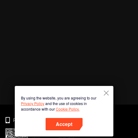
By using the website, you are agreeing to our
Privacy Policy
and the use of cookies in
accordance with our
Cookie Policy.
Phone
Accept