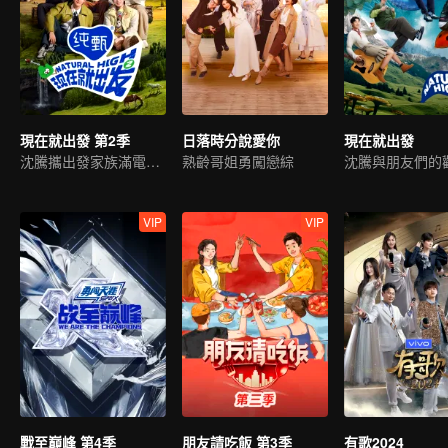
現在就出發 第2季
日落時分說愛你
現在就出發
沈騰攜出發家族滿電迴歸
熟齡哥姐勇闖戀綜
VIP
VIP
戰至巔峰 第4季
朋友請吃飯 第3季
有歌2024