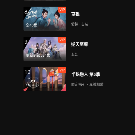
VIP
第3期上：林更新霸總附
8
莫離
體，周震南周柯宇“師徒
對決”！
愛情 · 古裝
全40集
VIP
第3期中：“紅溫”預警！
9
逆天至尊
周柯宇再跳晚安大小姐
玄幻
更新到第534集
VIP
第3期下：半區對抗賽開
10
半熟戀人 第5季
啟，周柯宇“曜”實力迴
歸！
命定指引，赤誠相愛
VIP
《來場覆盤局》第4期：
久哲談“網絡暴力”
VIP
《峽谷墊底王》第3期: