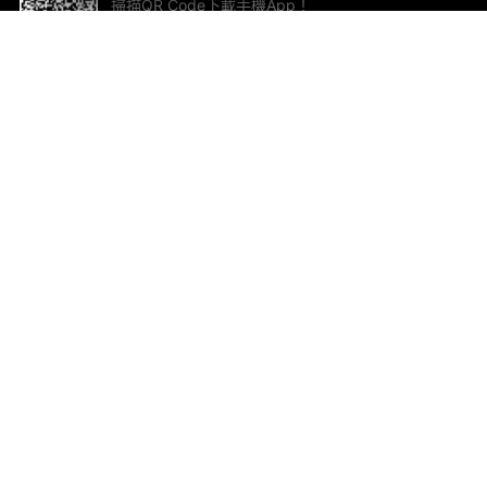
掃描QR Code下載手機App！
幫助與回饋
關
意見反饋
加
聯
電郵
ted.