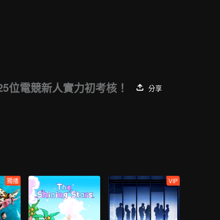
25位電競新人實力初考核！
分享
獨播
VIP