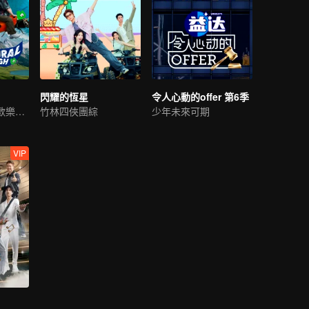
閃耀的恆星
令人心動的offer 第6季
沈騰與朋友們的歡樂野遊
竹林四俠團綜
少年未來可期
VIP