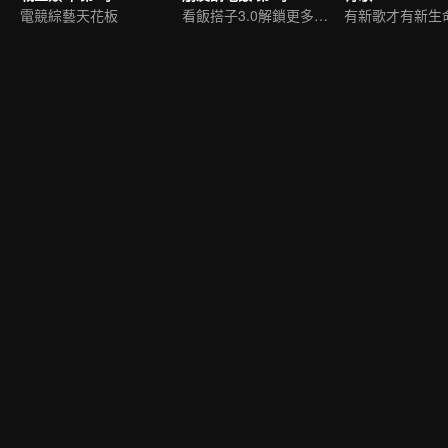
電競綜藝天花板
看飯搭子3.0解鎖更多美食
有新歌才有新生