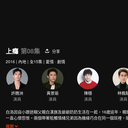
上癮
第08集
分享
2016
|
內地
|
全15集
|
愛情 · 劇情
許魏洲
黃景瑜
陳穩
演員
演員
演員
白洛因自小跟迷糊父親白漢旗及爺爺奶奶生活在一起，16歲這年，
一直心懷怨恨。兩個帶著牴觸情緒兄弟因為機緣巧合在同一個班裡，
段感情中起了不小的作用。
展開