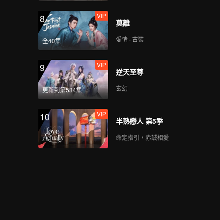
VIP
8
莫離
愛情 · 古裝
全40集
VIP
9
逆天至尊
玄幻
更新到第534集
VIP
10
半熟戀人 第5季
命定指引，赤誠相愛