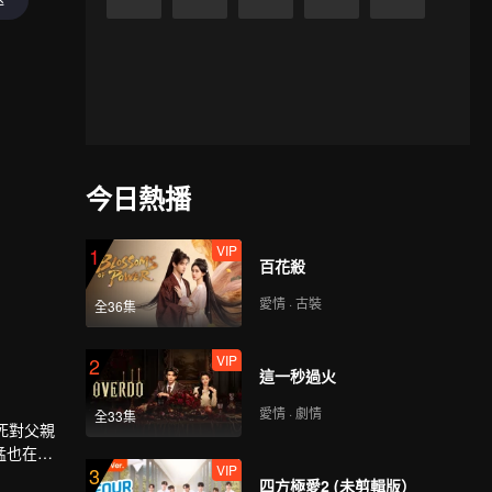
今日熱播
VIP
1
百花殺
愛情 · 古裝
全36集
VIP
2
這一秒過火
愛情 · 劇情
全33集
死對父親
猛也在這
VIP
3
四方極愛2 (未剪輯版）