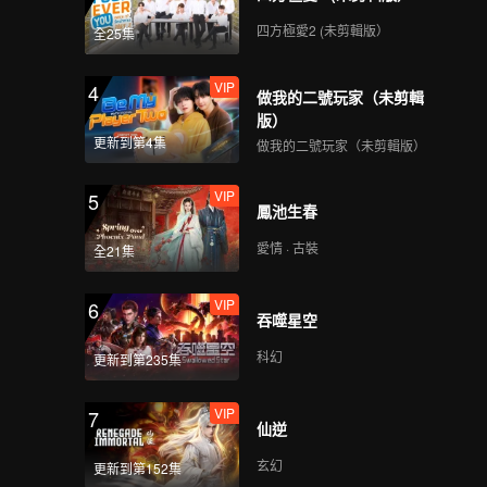
四方極愛2 (未剪輯版）
全25集
VIP
4
做我的二號玩家（未剪輯
版）
更新到第4集
做我的二號玩家（未剪輯版）
VIP
5
鳳池生春
愛情 · 古裝
全21集
VIP
6
吞噬星空
科幻
更新到第235集
VIP
7
仙逆
玄幻
更新到第152集