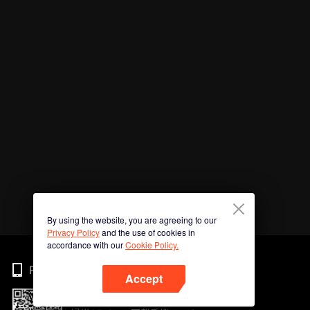
By using the website, you are agreeing to our
Privacy Policy
and the use of cookies in
accordance with our
Cookie Policy.
Phone
Accept