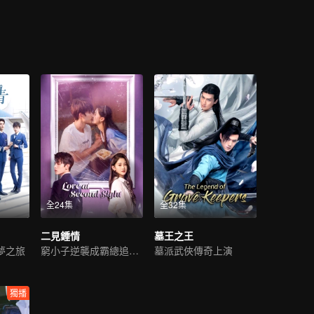
全24集
全32集
二見鍾情
墓王之王
夢之旅
窮小子逆襲成霸總追初戀
墓派武俠傳奇上演
獨播