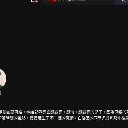
親媽姜圓要再婚，嫁給部隊高官顧威霆。顧海，顧威霆的兒子，因為母親的
隨著時間的推移，慢慢產生了不一樣的感情，白洛因的同學尤其和發小楊