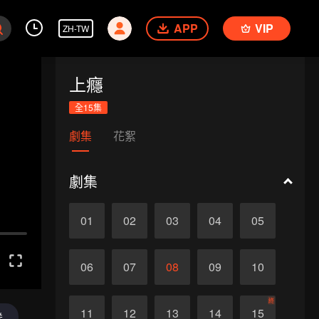
APP
VIP
ZH-TW
上癮
全15集
劇集
花絮
劇集
01
02
03
04
05
06
07
08
09
10
終
11
12
13
14
15