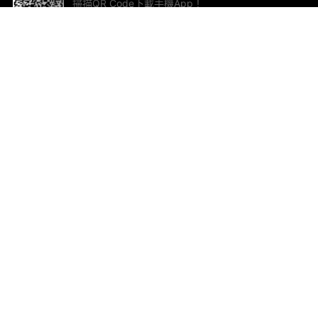
掃描QR Code下載手機App！
幫助與回饋
關
意見反饋
加
聯
電郵
ted.