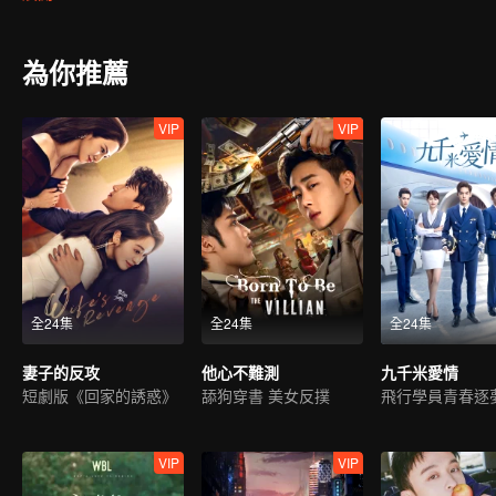
為你推薦
VIP
VIP
全24集
全24集
全24集
妻子的反攻
他心不難測
九千米愛情
短劇版《回家的誘惑》
舔狗穿書 美女反撲
飛行學員青春逐
VIP
VIP