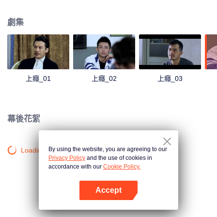
心懷怨恨。兩個帶著牴觸情緒兄弟因為機緣巧合在同一個班裡，隨著時間的推
移，慢慢產生了不一樣的感情，白洛因的同學尤其和發小楊猛也在這段感情中
劇集
起了不小的作用。
上癮_01
上癮_02
上癮_03
幕後花絮
By using the website, you are agreeing to our
Loading…
Privacy Policy
and the use of cookies in
accordance with our
Cookie Policy.
Accept
打開App