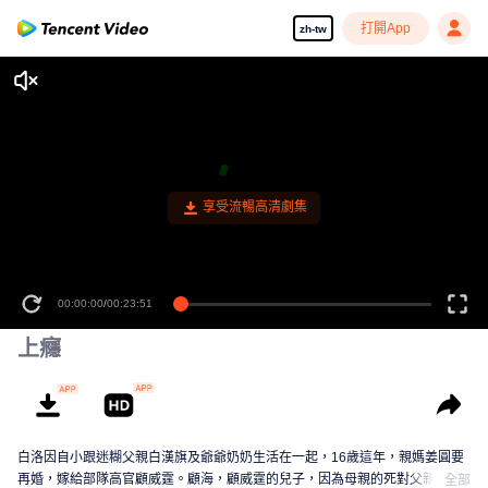
打開App
zh-tw
00:00:00
/
00:23:51
上癮
白洛因自小跟迷糊父親白漢旗及爺爺奶奶生活在一起，16歲這年，親媽姜圓要
再婚，嫁給部隊高官顧威霆。顧海，顧威霆的兒子，因為母親的死對父親一直
全部