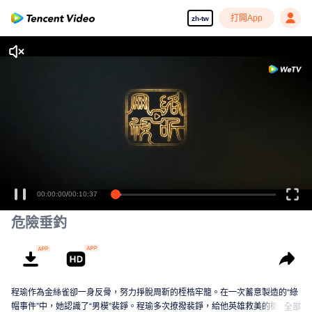
打開App
zh-tw
00:00:00
/
00:10:37
危險垂釣
程瑜作為金絲雀卻一身反骨，努力掙脫周靳的桎梏牢籠。在一次蓄意製造的“綠
帽事件”中，她認識了“男模”裴錚。程瑜多次撩撥裴錚，給他英雄救美的機會，
全部