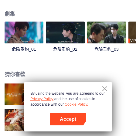
裴錚從“不動聲色”到“反攻而上”，兩人互相利用，卻漸付真心……
劇集
VIP
VIP
危險垂釣_01
危險垂釣_02
危險垂釣_03
猜你喜歡
By using the website, you are agreeing to our
夏花（英語版）
Privacy Policy
and the use of cookies in
accordance with our
Cookie Policy.
Accept
玉奴嬌
打開App