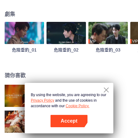
裴錚從“不動聲色”到“反攻而上”，兩人互相利用，卻漸付真心……
劇集
VIP
VIP
危險垂釣_01
危險垂釣_02
危險垂釣_03
猜你喜歡
By using the website, you are agreeing to our
夏花（英語版）
Privacy Policy
and the use of cookies in
accordance with our
Cookie Policy.
Accept
玉奴嬌
打開App