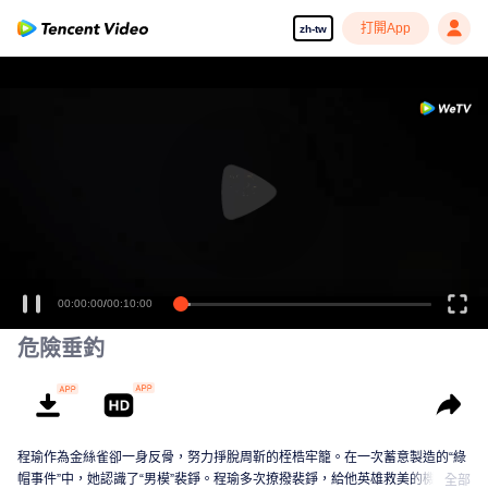
打開App
zh-tw
00:00:00
/
00:10:00
危險垂釣
程瑜作為金絲雀卻一身反骨，努力掙脫周靳的桎梏牢籠。在一次蓄意製造的“綠
帽事件”中，她認識了“男模”裴錚。程瑜多次撩撥裴錚，給他英雄救美的機會，
全部