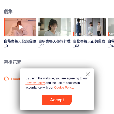
點；在彼此交心中，兩人攜手解決公司危機，最終收穫了美好愛情。
劇集
VIP
VIP
白秘書每天都想辭職
白秘書每天都想辭職
白秘書每天都想辭職
白
_01
_02
_03
_04
幕後花絮
By using the website, you are agreeing to our
Loading…
Privacy Policy
and the use of cookies in
accordance with our
Cookie Policy.
Accept
打開App