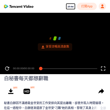
打開App
zh-tw
享受流暢高清劇集
00:00:00
/
00:00:00
白秘書每天都想辭職
秘書白靜因不滿總裁金世安的工作安排向其提出離職，卻意外陷入時間循環。
在這一過程中，白靜逐漸還原了金世安“刁難”她的真相，發現了其身上的閃光
全部