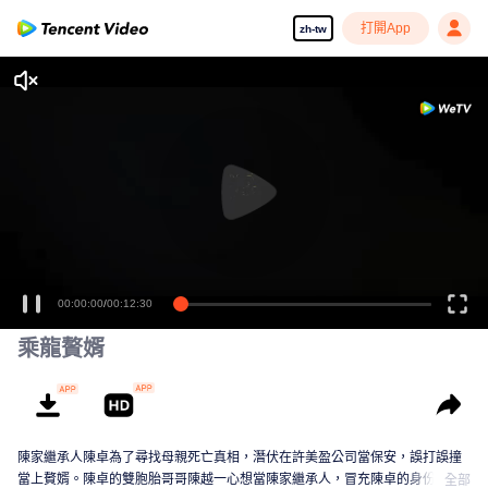
打開App
zh-tw
00:00:00
/
00:12:30
乘龍贅婿
陳家繼承人陳卓為了尋找母親死亡真相，潛伏在許美盈公司當保安，誤打誤撞
當上贅婿。陳卓的雙胞胎哥哥陳越一心想當陳家繼承人，冒充陳卓的身份留在
全部