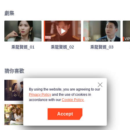
許美盈身邊。陳卓頂著家族的壓力揭穿了陳越的真面目，迴歸正軌，與許美盈
攜手餘生。
劇集
VIP
VIP
乘龍贅婿_01
乘龍贅婿_02
乘龍贅婿_03
猜你喜歡
By using the website, you are agreeing to our
妻子的反攻
Privacy Policy
and the use of cookies in
accordance with our
Cookie Policy.
Accept
以愛為契
打開App