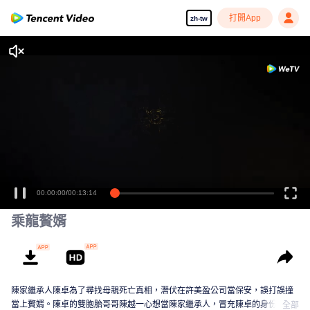
打開App
zh-tw
00:00:00
/
00:13:14
乘龍贅婿
陳家繼承人陳卓為了尋找母親死亡真相，潛伏在許美盈公司當保安，誤打誤撞
當上贅婿。陳卓的雙胞胎哥哥陳越一心想當陳家繼承人，冒充陳卓的身份留在
全部