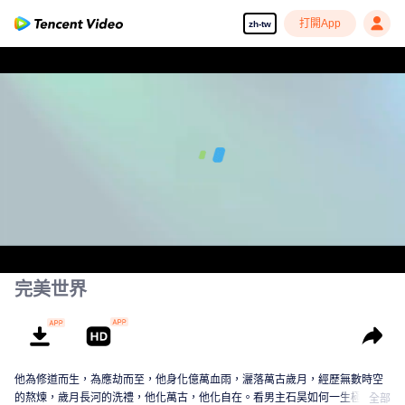
打開App
zh-tw
00:00:00
/
00:20:10
完美世界
他為修道而生，為應劫而至，他身化億萬血雨，灑落萬古歲月，經歷無數時空
的熬煉，歲月長河的洗禮，他化萬古，他化自在。看男主石昊如何一生極致輝
全部