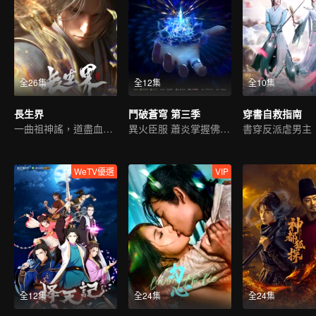
全26集
全12集
全10集
長生界
鬥破蒼穹 第三季
穿書自救指南
一曲祖神謠，道盡血與淚
異火臣服 蕭炎掌握佛怒火連
書穿反派虐男主
WeTV優選
VIP
全12集
全24集
全24集