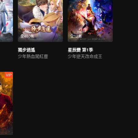
全480集
全12集
獨步逍遙
星辰變 第1季
少年熱血闖紅塵
少年逆天改命成王
VIP