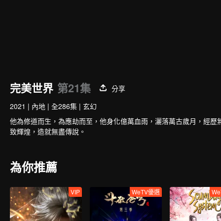
完美世界
第21集
分享
2021
|
內地
|
全286集
|
玄幻
他為修道而生，為應劫而至，他身化億萬血雨，灑落萬古歲月，經歷
致輝煌，造就無盡傳說。
為你推薦
VIP
WeTV優選
We