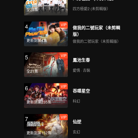
四方極愛2 (未剪輯版）
全25集
VIP
4
做我的二號玩家（未剪輯
版）
更新到第4集
做我的二號玩家（未剪輯版）
VIP
5
鳳池生春
愛情 · 古裝
全21集
VIP
6
吞噬星空
科幻
更新到第235集
VIP
7
仙逆
玄幻
更新到第152集