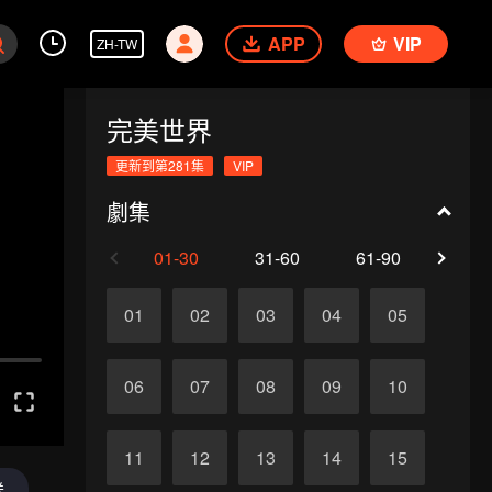
APP
VIP
ZH-TW
完美世界
更新到第281集
VIP
劇集
01-30
31-60
61-90
91-1
01
02
03
04
05
06
07
08
09
10
11
12
13
14
15