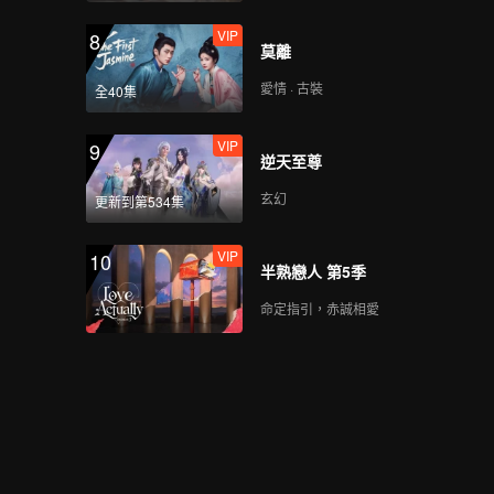
VIP
8
莫離
愛情 · 古裝
全40集
VIP
9
逆天至尊
玄幻
更新到第534集
VIP
10
半熟戀人 第5季
命定指引，赤誠相愛