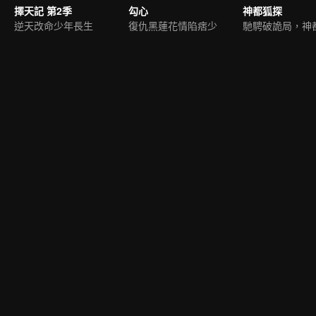
擇天記 第2季
勾心
神都狐探
逆天改命少年長生
復仇黑蓮花情陷痞少