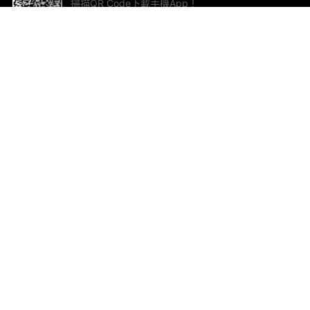
掃描QR Code下載手機App！
幫助與回饋
關
意見反饋
加
聯
電郵
ted.