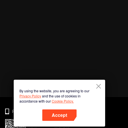
By using the website, you are agreeing to our
Privacy Policy
and the use of cookies in
accordance with our
Cookie Policy.
Phone
Accept