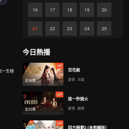
16
17
18
19
20
21
22
23
24
25
26
27
28
29
30
今日熱播
VIP
1
百花殺
何一生極
愛情 · 古裝
全36集
VIP
2
這一秒過火
愛情 · 劇情
全33集
VIP
3
四方極愛2 (未剪輯版）