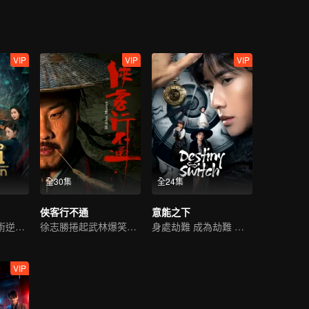
VIP
VIP
VIP
全30集
全24集
俠客行不通
意能之下
異能小夥靠控心術逆轉人生
徐志勝捲起武林爆笑風雲
身處劫難 成為劫難 主宰劫難
VIP