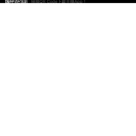
掃描QR Code下載手機App！
幫助與回饋
關
意見反饋
加
聯
電郵
ted.