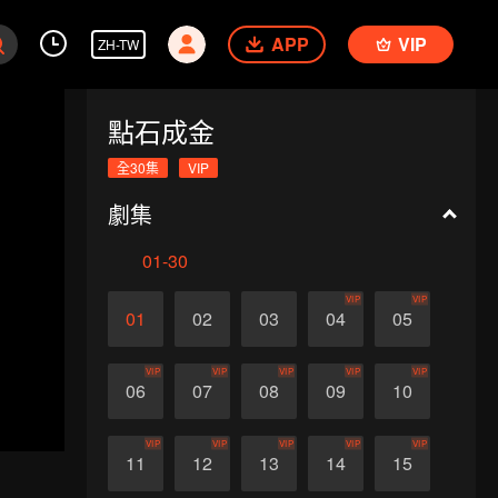
APP
VIP
ZH-TW
點石成金
全30集
VIP
劇集
01-30
VIP
VIP
01
02
03
04
05
VIP
VIP
VIP
VIP
VIP
06
07
08
09
10
VIP
VIP
VIP
VIP
VIP
11
12
13
14
15
送