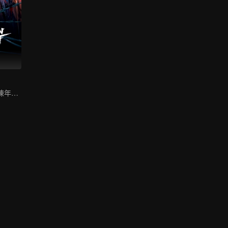
丁冠森印小天卷陳年懸案