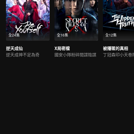
全24集
全16集
全12集
逆天成仙
X局密檔
被隱匿的真相
逆天成神不足為奇
國安小隊粉碎間諜陰謀