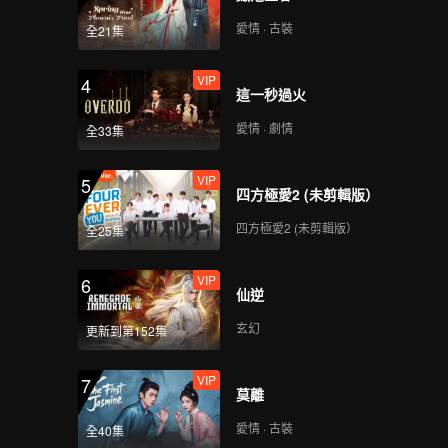
愛情 · 古裝
全21集
VIP
4
這一秒過火
愛情 · 劇情
全33集
VIP
5
四方極愛2 (未剪輯版）
四方極愛2 (未剪輯版）
全25集
VIP
6
仙逆
玄幻
更新到第152集
VIP
7
莫離
愛情 · 古裝
全40集