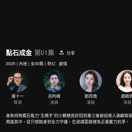
點石成金
第01集
分享
2025
|
內地
|
全30集
|
奇幻 · 劇情
唐十一
呂昀峰
劉芮僑
趙啟
導演
演員
演員
演員
身負特殊鑑石能力“玉佛手”的小夥魏見好回到重江後被迫捲入唐顧兩
周旋其中，從只想脫身到全力守護，在波譎雲詭裡為正義奮力抗爭。