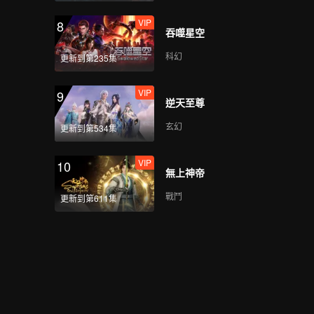
VIP
8
吞噬星空
科幻
更新到第235集
VIP
9
逆天至尊
玄幻
更新到第534集
VIP
10
無上神帝
戰鬥
更新到第611集