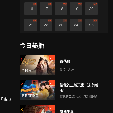
VIP
VIP
VIP
VIP
VIP
16
17
18
19
20
VIP
VIP
VIP
VIP
VIP
21
22
23
24
25
VIP
VIP
VIP
VIP
VIP
26
27
28
29
30
今日熱播
VIP
1
百花殺
愛情 · 古裝
全36集
VIP
2
做我的二號玩家（未剪輯
版）
更新到第4集
做我的二號玩家（未剪輯版）
超凡能力
VIP
3
鳳池生春