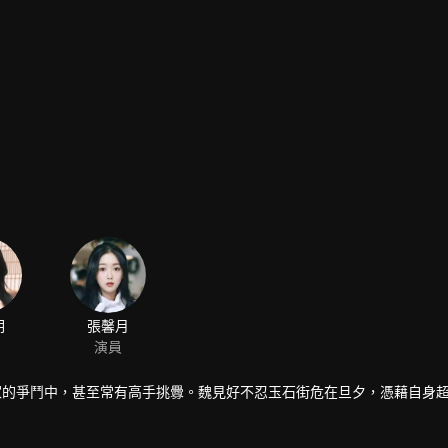
玥
張馨月
演員
家的爭鬥中，甚至常有高手挑釁。魏見好不忍玉石街危在旦夕，憑藉自身