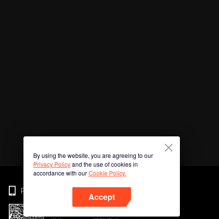
By using the website, you are agreeing to our
Privacy Policy
and the use of cookies in
accordance with our
Cookie Policy.
Phone
Accept