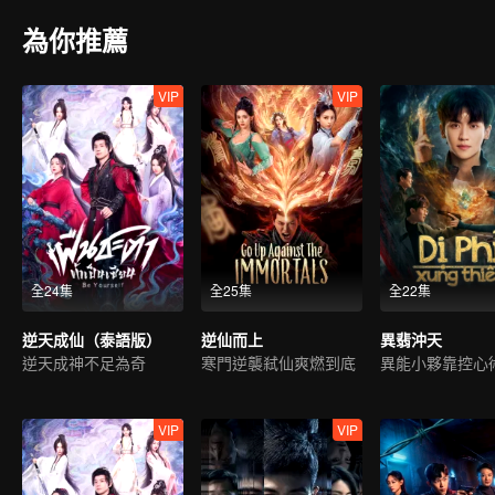
為你推薦
VIP
VIP
全24集
全25集
全22集
逆天成仙（泰語版）
逆仙而上
異翡沖天
逆天成神不足為奇
寒門逆襲弒仙爽燃到底
VIP
VIP