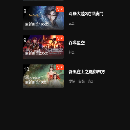
VIP
8
斗羅大陸2絕世唐門
玄幻
更新到第165集
VIP
9
吞噬星空
科幻
更新到第235集
VIP
10
吾凰在上之鳳御四方
愛情 · 古裝 · 奇幻
更新到第10集