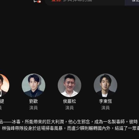
键
劉歡
侯巖松
李東恆
員
演員
演員
演員
毒品——冰毒，所能帶來的巨大利潤，他心生邪念，成為一名製毒師。彼時
，林強峰帶隊投身於這場掃毒風暴，而盧少驊則輾轉國內外，結識了一眾
驊詭詐的毒網陰謀。