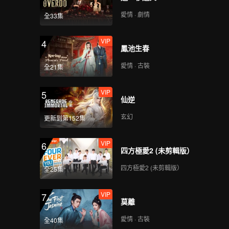
愛情 · 劇情
全33集
VIP
4
鳳池生春
愛情 · 古裝
全21集
VIP
5
仙逆
玄幻
更新到第152集
VIP
6
四方極愛2 (未剪輯版）
四方極愛2 (未剪輯版）
全25集
VIP
7
莫離
愛情 · 古裝
全40集