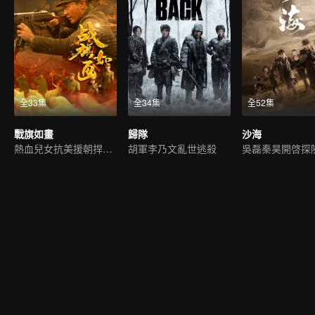
全33集
全34集
全52集
戰旗如畫
歸隊
沙海
熱血兒女抗美援朝捍衛祖國
胡軍李乃文亂世逃殺
吳磊秦昊開啓探