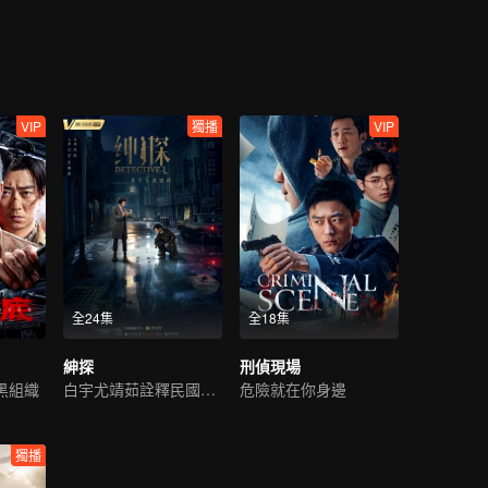
VIP
獨播
VIP
全24集
全18集
紳探
刑偵現場
黑組織
白宇尤靖茹詮釋民國偵探範
危險就在你身邊
獨播