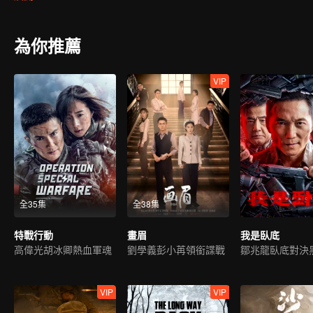
為你推薦
VIP
全35集
全38集
特戰行動
畫眉
我是臥底
高偉光胡冰卿熱血軍魂
劉學義彭小苒領銜諜戰
鄒兆龍臥底對決
VIP
VIP