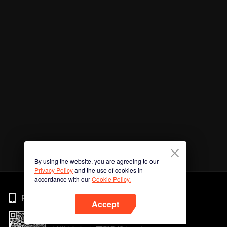
By using the website, you are agreeing to our
Privacy Policy
and the use of cookies in
accordance with our
Cookie Policy.
Phone
Accept