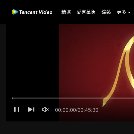
精選
愛有萬象
綜藝
更多