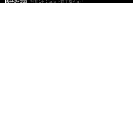
掃描QR Code下載手機App！
幫助與回饋
關
意見反饋
加
聯
電郵
ted.