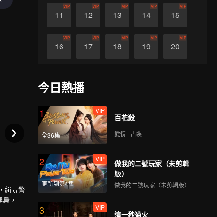
VIP
VIP
VIP
VIP
VIP
11
12
13
14
15
VIP
VIP
VIP
VIP
VIP
16
17
18
19
20
VIP
VIP
VIP
VIP
VIP
21
22
23
24
25
今日熱播
VIP
VIP
VIP
VIP
VIP
26
27
28
29
30
VIP
1
百花殺
愛情 · 古裝
全36集
VIP
2
做我的二號玩家（未剪輯
版）
更新到第4集
做我的二號玩家（未剪輯版）
，緝毒警
毒梟，野
VIP
3
這一秒過火