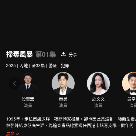
掃毒風暴
第01集
分享
2025
|
內地
|
全33集
|
警匪 · 犯罪
段奕宏
秦昊
於文文
吳幸
演員
演員
演員
演
1995年，走私商盧少驊一夜間傾家盪產，卻也因此意識到一種新型
林強峰結束臥底生涯，為追查毒品線索調任西港市緝毒支隊。數年間
心不斷膨脹……最終，以林強峰為代表的緝毒警不辱使命，力破盧少
展開