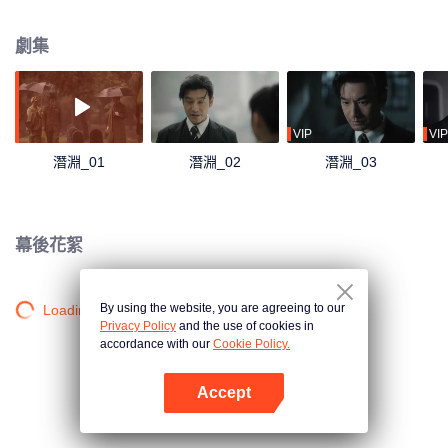
一員。汪偽76號的人也找到他，稱他是行動處的處長。此時日汪政府聯合舉辦
的“和平共榮大會”即將召開，一批被日方嚴密囚禁的難民勞工也將在會後被推上
劇集
戰場，生命危在旦夕。我黨制定“潛淵”計劃，準備在大會召開之際解救同胞。在
這關鍵時刻，執行計劃的地下黨員“清霜”卻不知所蹤。梁朔在日偽特務的重重陷
阱下重新找回記憶，原來他就是“清霜”。梁朔堅持自己的紅色信仰，以身涉險，
重回76號尋找解救同胞們的機會。他獲悉一份塵封了十餘年的日諜名單也將在
大會上被啟用，為完成“潛淵”計劃，他必須奪取名單。梁朔發動身邊所有愛國力
VIP
VIP
量，粉碎了日方陰謀，解救了千餘名難民。
潛淵_01
潛淵_02
潛淵_03
幕後花絮
By using the website, you are agreeing to our
Loading…
Privacy Policy
and the use of cookies in
accordance with our
Cookie Policy.
Accept
打開App