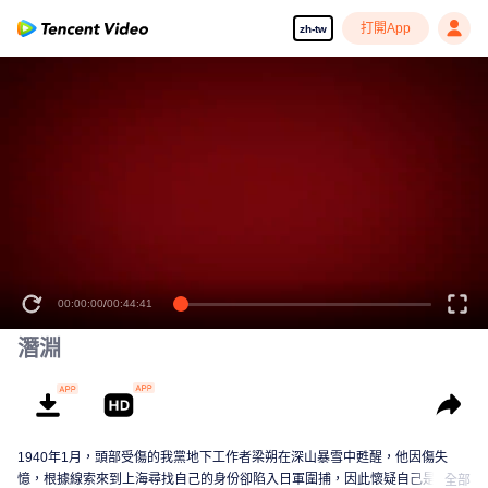
打開App
zh-tw
00:00:00
/
00:44:41
潛淵
1940年1月，頭部受傷的我黨地下工作者梁朔在深山暴雪中甦醒，他因傷失
憶，根據線索來到上海尋找自己的身份卻陷入日軍圍捕，因此懷疑自己是軍統
全部