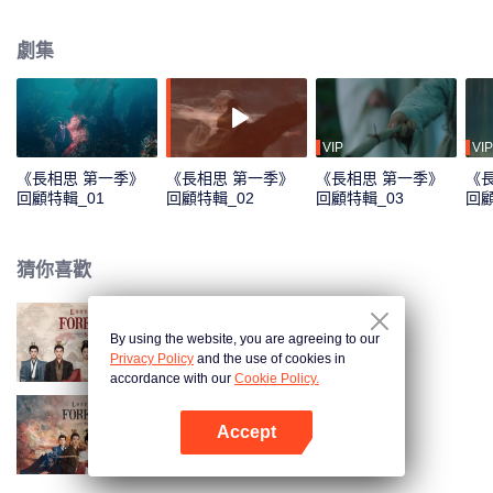
鎮落腳，成為了“無處可去、無人可依、無力自保”的玟小六。他懸壺為生恣意不
羈。曾與小夭青梅竹馬的西炎國王孫瑲玹去了皓翎國做質子，即使寄人籬下、
劇集
隱忍蟄伏，為了尋找小夭走遍大荒，來到清水鎮。清水鎮的日子平淡溫馨，玟
小六意外救了垂危的青丘公子塗山璟，朝夕相處中二人情愫漸生；玟小六又與
九頭妖相柳不打不相識，惺惺相惜結為知己。玟小六和瑲玹相見不相識，幾經
波折，才終與瑲玹相認，恢復王姬身份。為了一統天下，瑲玹舍私情要王座，
相柳守義戰死、小夭幫助瑲玹完成大業後，與塗山璟隱逸江湖。思而不得的瑲
VIP
VIP
玹將所有精力都放在了治理國家上，因為他知道，只要天下太平，他的小夭就
《長相思 第一季》
《長相思 第一季》
《長相思 第一季》
《
能夠幸福安康。
回顧特輯_01
回顧特輯_02
回顧特輯_03
回顧
猜你喜歡
By using the website, you are agreeing to our
長相思 第二季
Privacy Policy
and the use of cookies in
accordance with our
Cookie Policy.
Accept
長相思 第一季
打開App