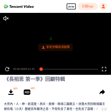
打開App
zh-tw
享受流暢高清劇集
00:00:00
/
00:21:45
《長相思 第一季》回顧特輯
大荒內，人、神、妖混居，西炎、辰榮、皓翎三國鼎立。流落大荒的皓翎國王
姬玖瑤（小夭）歷經百年顛沛之苦，不但失去了身份，也失去了容貌，在清水
全部