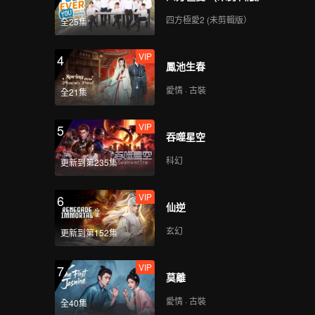
統天下，
知道，只
四方極愛2 (未剪輯版）
全25集
VIP
4
鳳池生春
愛情 · 古裝
全21集
VIP
5
吞噬星空
科幻
更新到第235集
VIP
6
仙逆
玄幻
更新到第152集
VIP
7
莫離
愛情 · 古裝
全40集