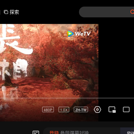
|
探索
登錄
參與彈幕討論
發