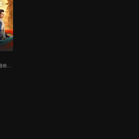
哈妮克孜方逸倫宿命虐戀