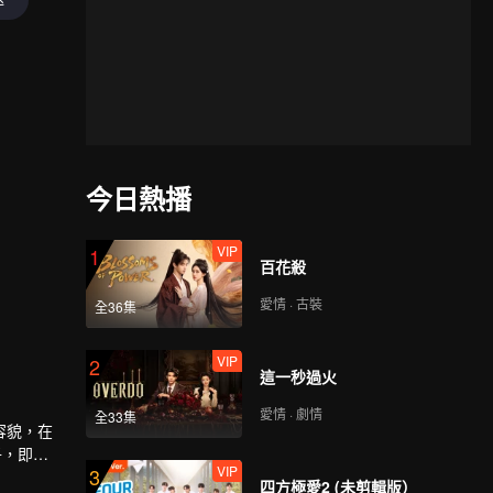
今日熱播
VIP
1
百花殺
愛情 · 古裝
全36集
VIP
2
這一秒過火
愛情 · 劇情
全33集
容貌，在
子，即使
VIP
3
人情愫漸
四方極愛2 (未剪輯版）