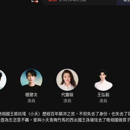
480P
1.0X
ZH-TW
檀健次
代露娃
王弘毅
演員
演員
演員
皓翎國王姬玖瑤（小夭）歷經百年顛沛之苦，不但失去了身份，也失去了
懸壺為生恣意不羈。曾與小夭青梅竹馬的西炎國王孫瑲玹去了皓翎國做質
的日子平淡溫馨，玟小六意外救了垂危的青丘公子塗山璟，朝夕相處中二