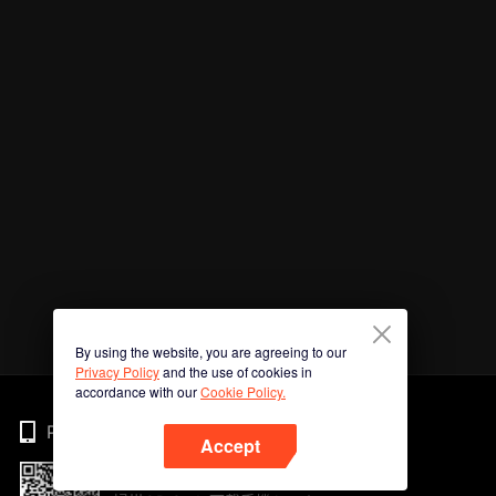
By using the website, you are agreeing to our
Privacy Policy
and the use of cookies in
accordance with our
Cookie Policy.
Phone
Accept