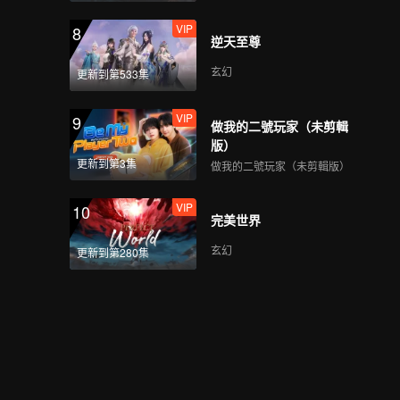
VIP
8
逆天至尊
玄幻
更新到第533集
VIP
9
做我的二號玩家（未剪輯
版）
更新到第3集
做我的二號玩家（未剪輯版）
VIP
10
完美世界
玄幻
更新到第280集