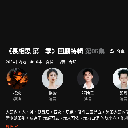
00:00:01
/
00:28:54
《長相思 第一季》回顧特輯
第06集
分享
2024
|
內地
|
全10集
|
愛情 · 古裝 · 奇幻
杨欢
楊紫
張晚意
鄧爲
導演
演員
演員
演員
大荒內，人、神、妖混居，西炎、辰榮、皓翎三國鼎立。流落大荒的
清水鎮落腳，成為了“無處可去、無人可依、無力自保”的玟小六。他
寄人籬下、隱忍蟄伏，為了尋找小夭走遍大荒，來到清水鎮。清水鎮
展開