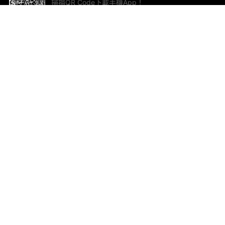
掃描QR Code下載手機App！
幫助與回饋
關
意見反饋
加
聯
電郵
ted.