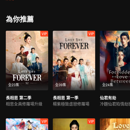
生；玟小六又與九頭妖相柳不打不相識，惺惺相惜結為知己。玟小六
瑲玹舍私情要王座，相柳守義戰死、小夭幫助瑲玹完成大業後，與塗
要天下太平，他的小夭就能夠幸福安康。
為你推薦
VIP
VIP
全23集
全39集
全24集
長相思 第二季
長相思 第一季
仙君有劫
相思全員修羅場升級
楊紫極致虐戀修羅場
VIP
VIP