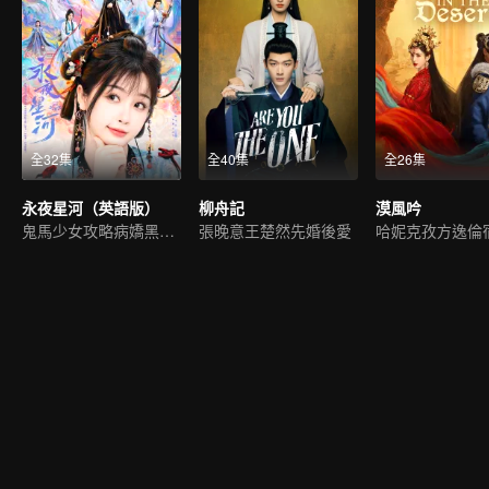
全32集
全40集
全26集
永夜星河（英語版）
柳舟記
漠風吟
鬼馬少女攻略病嬌黑蓮花
張晚意王楚然先婚後愛