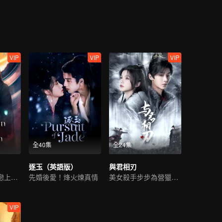
和瑲玹相見不相識，幾經波折，才終與瑲玹相認，恢復王姬身份。為了一
山璟隱逸江湖。思而不得的瑲玹將所有精力都放在了治理國家上，因為他
VIP
VIP
VIP
全40集
全24集
逐玉（英語版）
與君相刃
冷麵仙君陷情劫戀上魔女
先婚後愛！烽火煉真情
美女殺手步步為營獵愛皇子
VIP