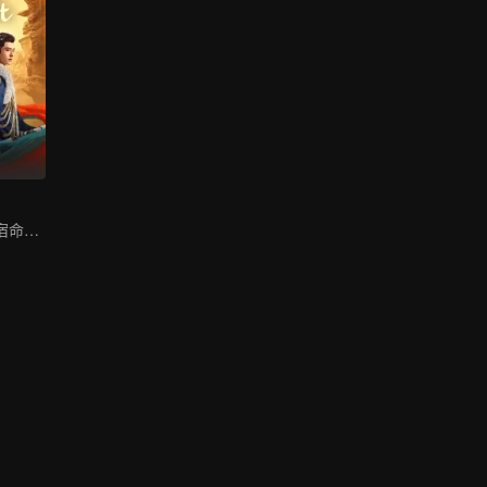
哈妮克孜方逸倫宿命虐戀