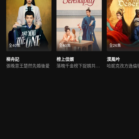
全40集
全40集
全26集
柳舟記
榜上佳婿
漠風吟
張晚意王楚然先婚後愛
落魄千金榜下捉婿共翻案