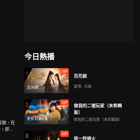
今日熱播
VIP
1
百花殺
愛情 · 古裝
全36集
VIP
2
做我的二號玩家（未剪輯
版）
更新到第4集
做我的二號玩家（未剪輯版）
容貌，在
子，即使
VIP
3
人情愫漸
這一秒過火