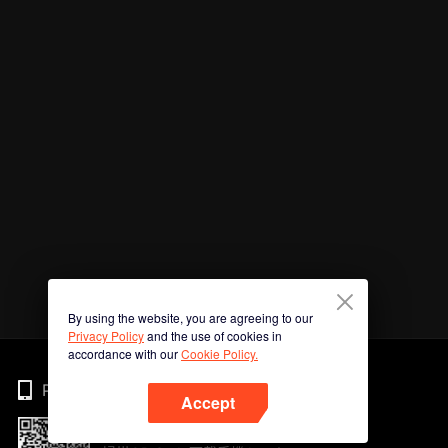
By using the website, you are agreeing to our
Privacy Policy
and the use of cookies in
accordance with our
Cookie Policy.
Phone
Accept