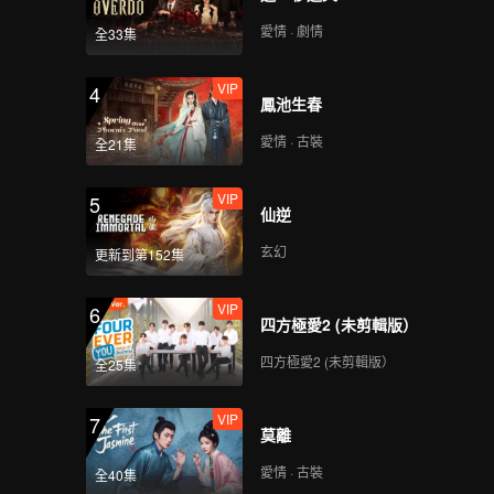
統天下，
知道，只
愛情 · 劇情
全33集
VIP
4
鳳池生春
愛情 · 古裝
全21集
VIP
5
仙逆
玄幻
更新到第152集
VIP
6
四方極愛2 (未剪輯版）
四方極愛2 (未剪輯版）
全25集
VIP
7
莫離
愛情 · 古裝
全40集