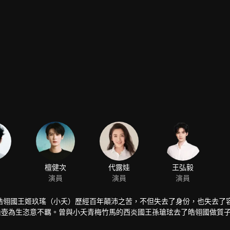
檀健次
代露娃
王弘毅
演員
演員
演員
皓翎國王姬玖瑤（小夭）歷經百年顛沛之苦，不但失去了身份，也失去了
懸壺為生恣意不羈。曾與小夭青梅竹馬的西炎國王孫瑲玹去了皓翎國做質
的日子平淡溫馨，玟小六意外救了垂危的青丘公子塗山璟，朝夕相處中二