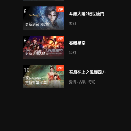
VIP
8
斗羅大陸2絕世唐門
玄幻
更新到第165集
VIP
9
吞噬星空
科幻
更新到第235集
VIP
10
吾凰在上之鳳御四方
愛情 · 古裝 · 奇幻
更新到第10集