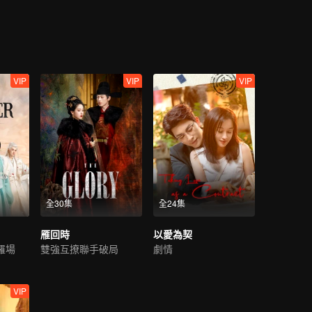
和瑲玹相見不相識，幾經波折，才終與瑲玹相認，恢復王姬身份。為了一
山璟隱逸江湖。思而不得的瑲玹將所有精力都放在了治理國家上，因為他
VIP
VIP
VIP
全30集
全24集
雁回時
以愛為契
羅場
雙強互撩聯手破局
劇情
VIP