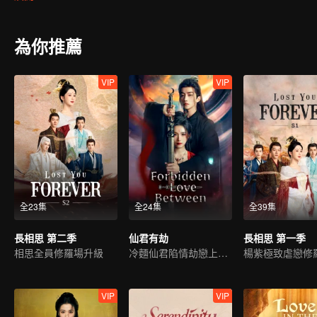
生；玟小六又與九頭妖相柳不打不相識，惺惺相惜結為知己。玟小六
瑲玹舍私情要王座，相柳守義戰死、小夭幫助瑲玹完成大業後，與塗
要天下太平，他的小夭就能夠幸福安康。
為你推薦
VIP
VIP
全23集
全24集
全39集
長相思 第二季
仙君有劫
長相思 第一季
相思全員修羅場升級
冷麵仙君陷情劫戀上魔女
楊紫極致虐戀修
VIP
VIP