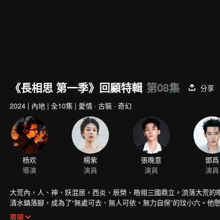
《長相思 第一季》回顧特輯
第08集
分享
2024
|
內地
|
全10集
|
愛情 · 古裝 · 奇幻
杨欢
楊紫
張晚意
鄧爲
導演
演員
演員
演員
大荒內，人、神、妖混居，西炎、辰榮、皓翎三國鼎立。流落大荒的
清水鎮落腳，成為了“無處可去、無人可依、無力自保”的玟小六。他
寄人籬下、隱忍蟄伏，為了尋找小夭走遍大荒，來到清水鎮。清水鎮
展開