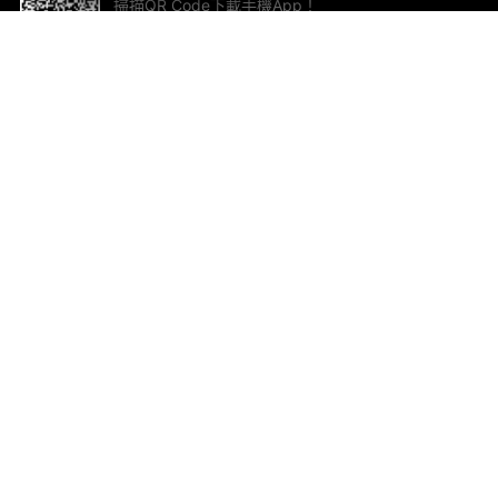
掃描QR Code下載手機App！
幫助與回饋
關
意見反饋
加
聯
電郵
ted.