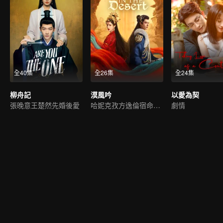
全40集
全26集
全24集
柳舟記
漠風吟
以愛為契
張晚意王楚然先婚後愛
哈妮克孜方逸倫宿命虐戀
劇情