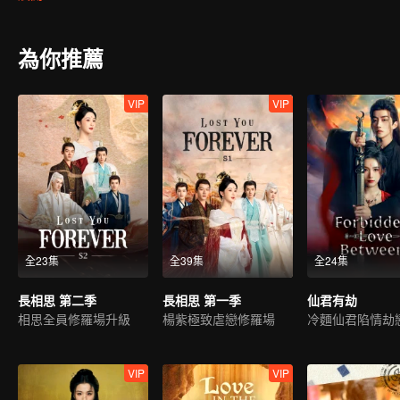
生；玟小六又與九頭妖相柳不打不相識，惺惺相惜結為知己。玟小六
瑲玹舍私情要王座，相柳守義戰死、小夭幫助瑲玹完成大業後，與塗
要天下太平，他的小夭就能夠幸福安康。
為你推薦
VIP
VIP
全23集
全39集
全24集
長相思 第二季
長相思 第一季
仙君有劫
相思全員修羅場升級
楊紫極致虐戀修羅場
VIP
VIP