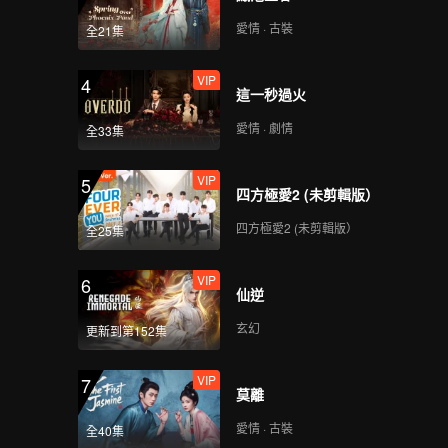
統天下，
知道，只
愛情 · 古裝
全21集
VIP
4
這一秒過火
愛情 · 劇情
全33集
VIP
5
四方極愛2 (未剪輯版）
四方極愛2 (未剪輯版）
全25集
VIP
6
仙逆
玄幻
更新到第152集
VIP
7
莫離
愛情 · 古裝
全40集