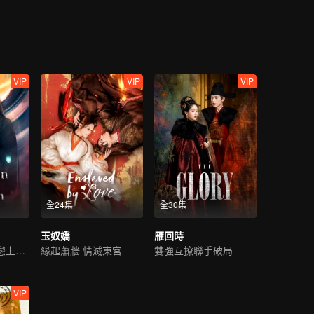
和瑲玹相見不相識，幾經波折，才終與瑲玹相認，恢復王姬身份。為了一
山璟隱逸江湖。思而不得的瑲玹將所有精力都放在了治理國家上，因為他
VIP
VIP
VIP
全24集
全30集
玉奴嬌
雁回時
冷麵仙君陷情劫戀上魔女
緣起蕭牆 情滅東宮
雙強互撩聯手破局
VIP