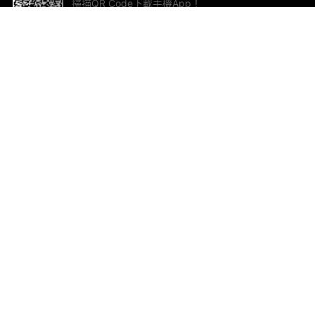
掃描QR Code下載手機App！
幫助與回饋
關
意見反饋
加
聯
電郵
ted.