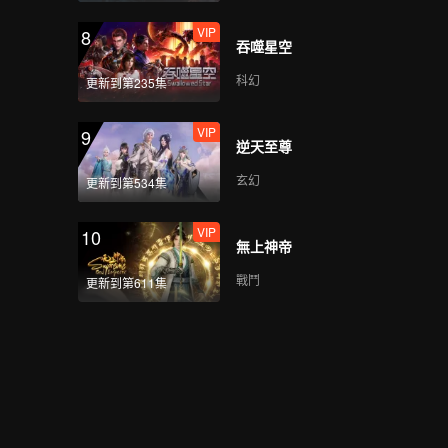
VIP
8
吞噬星空
科幻
更新到第235集
VIP
9
逆天至尊
玄幻
更新到第534集
VIP
10
無上神帝
戰鬥
更新到第611集