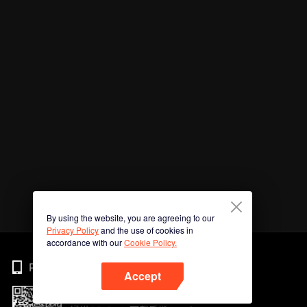
By using the website, you are agreeing to our
Privacy Policy
and the use of cookies in
accordance with our
Cookie Policy.
Phone
Accept