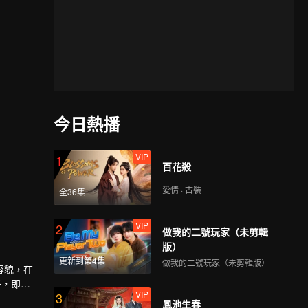
今日熱播
VIP
1
百花殺
愛情 · 古裝
全36集
VIP
2
做我的二號玩家（未剪輯
版）
更新到第4集
做我的二號玩家（未剪輯版）
容貌，在
子，即使
VIP
3
人情愫漸
鳳池生春