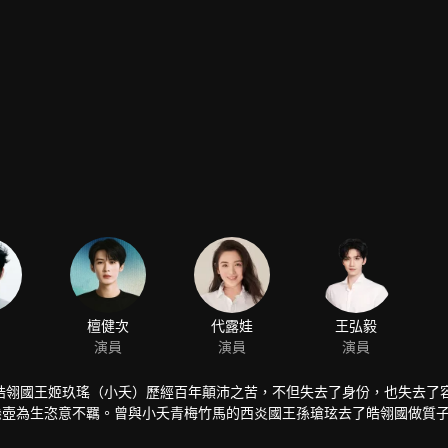
檀健次
代露娃
王弘毅
演員
演員
演員
皓翎國王姬玖瑤（小夭）歷經百年顛沛之苦，不但失去了身份，也失去了
懸壺為生恣意不羈。曾與小夭青梅竹馬的西炎國王孫瑲玹去了皓翎國做質
的日子平淡溫馨，玟小六意外救了垂危的青丘公子塗山璟，朝夕相處中二