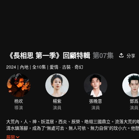
《長相思 第一季》回顧特輯
第07集
分享
2024
|
內地
|
全10集
|
愛情 · 古裝 · 奇幻
杨欢
楊紫
張晚意
鄧爲
導演
演員
演員
演員
大荒內，人、神、妖混居，西炎、辰榮、皓翎三國鼎立。流落大荒的
清水鎮落腳，成為了“無處可去、無人可依、無力自保”的玟小六。他
寄人籬下、隱忍蟄伏，為了尋找小夭走遍大荒，來到清水鎮。清水鎮
展開