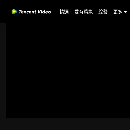
精選
愛有萬象
綜藝
更多