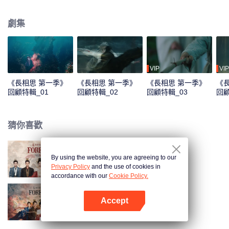
鎮落腳，成為了“無處可去、無人可依、無力自保”的玟小六。他懸壺為生恣意不
羈。曾與小夭青梅竹馬的西炎國王孫瑲玹去了皓翎國做質子，即使寄人籬下、
劇集
隱忍蟄伏，為了尋找小夭走遍大荒，來到清水鎮。清水鎮的日子平淡溫馨，玟
小六意外救了垂危的青丘公子塗山璟，朝夕相處中二人情愫漸生；玟小六又與
九頭妖相柳不打不相識，惺惺相惜結為知己。玟小六和瑲玹相見不相識，幾經
波折，才終與瑲玹相認，恢復王姬身份。為了一統天下，瑲玹舍私情要王座，
相柳守義戰死、小夭幫助瑲玹完成大業後，與塗山璟隱逸江湖。思而不得的瑲
VIP
VIP
玹將所有精力都放在了治理國家上，因為他知道，只要天下太平，他的小夭就
《長相思 第一季》
《長相思 第一季》
《長相思 第一季》
《
能夠幸福安康。
回顧特輯_01
回顧特輯_02
回顧特輯_03
回顧
猜你喜歡
By using the website, you are agreeing to our
長相思 第二季
Privacy Policy
and the use of cookies in
accordance with our
Cookie Policy.
Accept
長相思 第一季
打開App