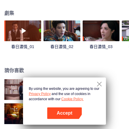
騙子的面目。兩人針鋒相對，卻在兩人一次次的周旋之中，情意更濃。
劇集
VIP
VIP
春日濃情_01
春日濃情_02
春日濃情_03
猜你喜歡
By using the website, you are agreeing to our
暮色心跡
Privacy Policy
and the use of cookies in
accordance with our
Cookie Policy.
Accept
步步深陷
打開App