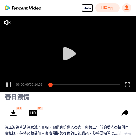
打開App
zh-tw
00:00:00
/
00:14:07
春日濃情
溫玉濃為查清溫家滅門真相，假借身份進入秦家，卻與三年前的愛人秦恪聞再
度相逢，任務頻頻受阻。秦恪聞抱著復仇的目的歸來，發誓要揭開溫玉濃愛情
全部