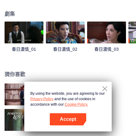
騙子的面目。兩人針鋒相對，卻在兩人一次次的周旋之中，情意更濃。
劇集
VIP
VIP
春日濃情_01
春日濃情_02
春日濃情_03
猜你喜歡
By using the website, you are agreeing to our
暮色心跡
Privacy Policy
and the use of cookies in
accordance with our
Cookie Policy.
Accept
盲心千金
打開App