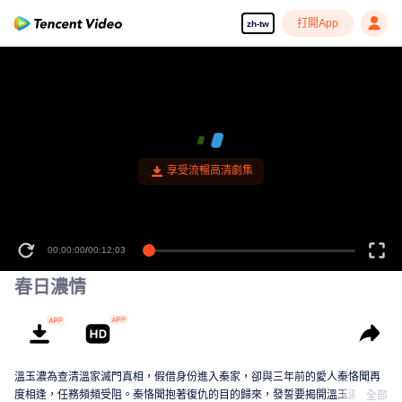
打開App
zh-tw
享受流暢高清劇集
00:00:00
/
00:12:03
春日濃情
溫玉濃為查清溫家滅門真相，假借身份進入秦家，卻與三年前的愛人秦恪聞再
度相逢，任務頻頻受阻。秦恪聞抱著復仇的目的歸來，發誓要揭開溫玉濃愛情
全部