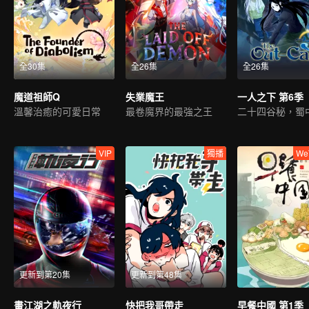
全30集
全26集
全26集
魔道祖師Q
失業魔王
一人之下 第6季
溫馨治癒的可愛日常
最卷魔界的最強之王
VIP
獨播
We
更新到第20集
更新到第48集
畫江湖之軌夜行
快把我哥帶走
早餐中國 第1季