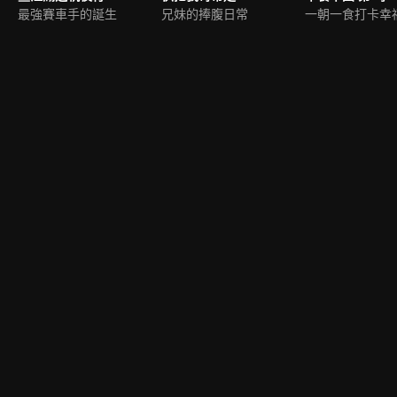
最強賽車手的誕生
兄妹的捧腹日常
一朝一食打卡幸