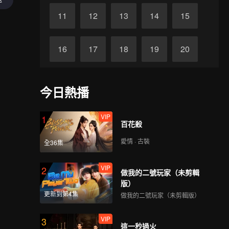
11
12
13
14
15
16
17
18
19
20
21
22
23
24
25
今日熱播
26
27
28
29
30
VIP
1
百花殺
愛情 · 古裝
全36集
VIP
2
做我的二號玩家（未剪輯
版）
更新到第4集
做我的二號玩家（未剪輯版）
VIP
3
這一秒過火