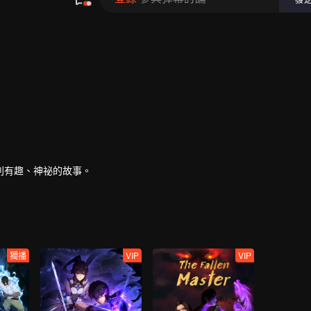
列有趣、神祕的故事。
獨播
VIP
VIP