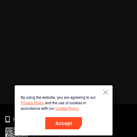
By using the website, you are agreeing to our
Privacy Policy
and the use of cookies in
accordance with our
Cookie Policy.
Phone
Accept