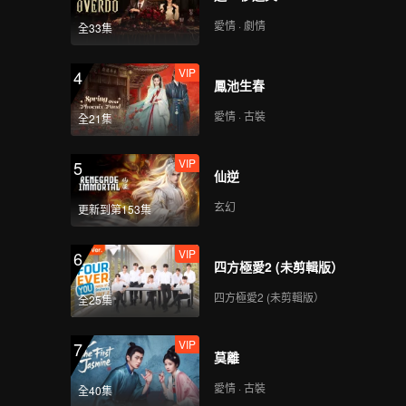
愛情 · 劇情
全33集
VIP
4
鳳池生春
愛情 · 古裝
全21集
VIP
5
仙逆
玄幻
更新到第153集
VIP
6
四方極愛2 (未剪輯版）
四方極愛2 (未剪輯版）
全25集
VIP
7
莫離
愛情 · 古裝
全40集