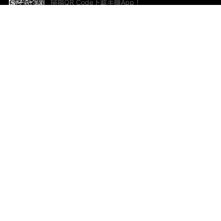
掃描QR Code下載手機App！
幫助與回饋
關
意見反饋
加
聯
電郵
ted.