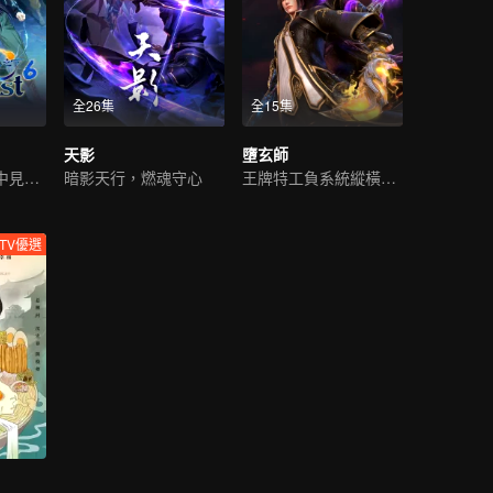
全26集
全15集
天影
墮玄師
二十四谷秘，蜀中見故人
暗影天行，燃魂守心
王牌特工負系統縱橫九荒
TV優選