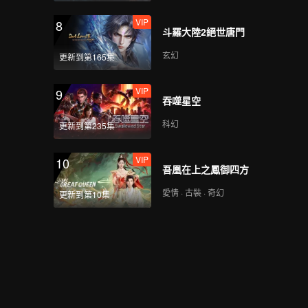
VIP
8
斗羅大陸2絕世唐門
玄幻
更新到第165集
VIP
9
吞噬星空
科幻
更新到第235集
VIP
10
吾凰在上之鳳御四方
愛情 · 古裝 · 奇幻
更新到第10集