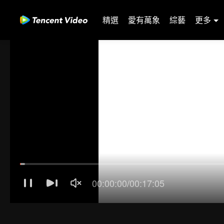
精選
愛有萬象
綜藝
更多