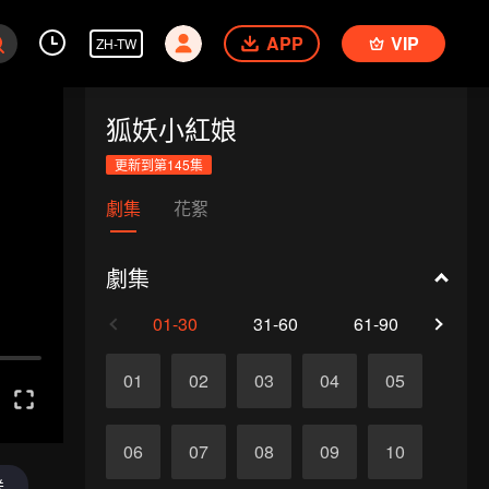
APP
VIP
ZH-TW
狐妖小紅娘
更新到第145集
劇集
花絮
劇集
01-30
31-60
61-90
91-1
01
02
03
04
05
06
07
08
09
10