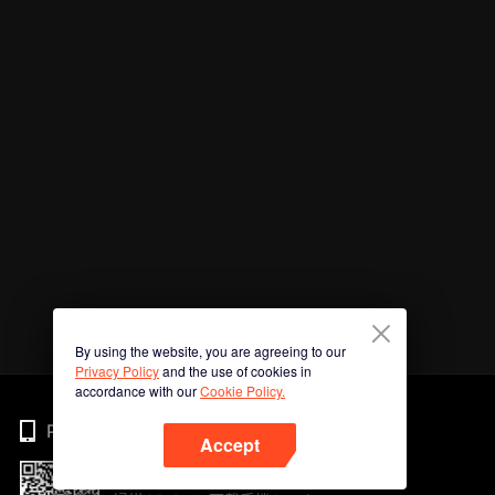
By using the website, you are agreeing to our
Privacy Policy
and the use of cookies in
accordance with our
Cookie Policy.
Phone
Accept