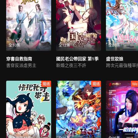
全10集
全12集
全20集
穿書自救指南
國民老公帶回家 第1季
盛世妝娘
書穿反派虐男主
新婚之夜三不許
跨次元最強種草
獨播
獨播
We
更新到第48集
全25集
全25集