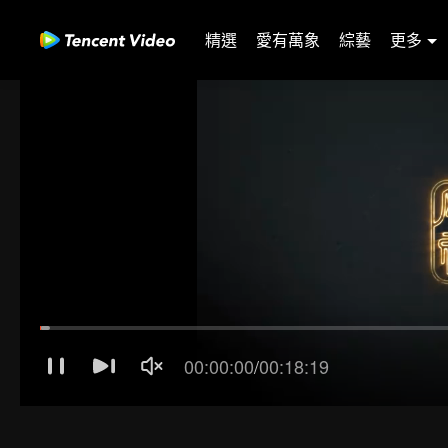
精選
愛有萬象
綜藝
更多