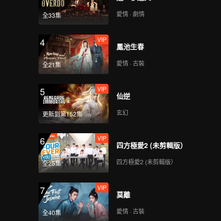
愛情 · 劇情
全33集
VIP
4
鳳池生春
愛情 · 古裝
全21集
VIP
5
仙逆
玄幻
更新到第152集
VIP
6
四方極愛2 (未剪輯版）
四方極愛2 (未剪輯版）
全25集
VIP
7
莫離
愛情 · 古裝
全40集