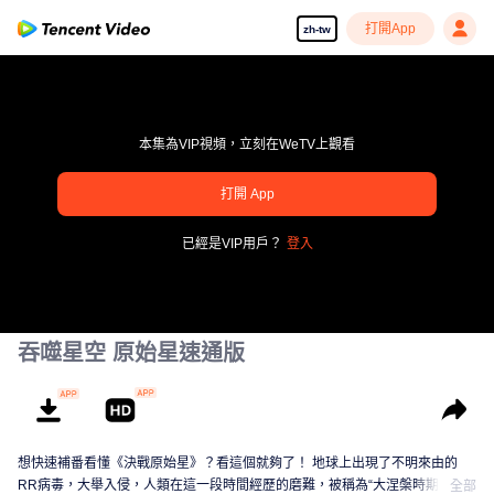
打開App
zh-tw
本集為VIP視頻，立刻在WeTV上觀看
打開 App
pay limit
已經是VIP用戶？
登入
錯誤碼: 70013083.-1-ebaafefdf8155b6084b69f5db1206a74
00:00:00
/
00:00:00
吞噬星空 原始星速通版
想快速補番看懂《決戰原始星》？看這個就夠了！ 地球上出現了不明來由的
RR病毒，大舉入侵，人類在這一段時間經歷的磨難，被稱為“大涅槃時期”。在
全部