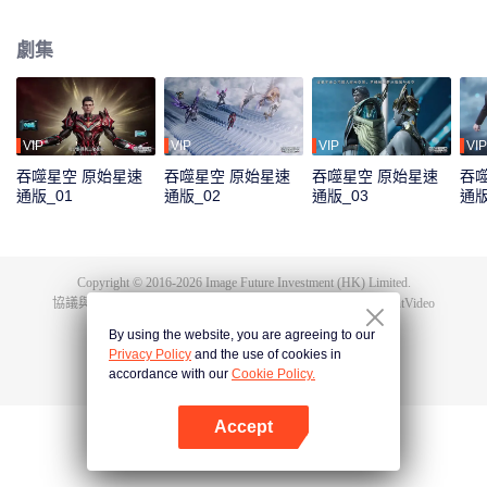
極端的生存環境下，人類的身體素質相比以前有了質的飛越。而這其中的佼佼
者，被稱為“武者”。 羅峰立志成為武者，前路卻並不平坦，他首先要面對的便
劇集
是外部環境無形中對他施加的影響。家庭拮据，父母無法給予他更多幫助，只
能依靠自己的努力。最終，在不斷的艱苦磨礪下，羅峰不斷髮掘自身潛能，得
到了能力提升和自我價值的認可。
VIP
VIP
VIP
VIP
吞噬星空 原始星速
吞噬星空 原始星速
吞噬星空 原始星速
吞
通版_01
通版_02
通版_03
通版
Copyright © 2016-
2026
Image Future Investment (HK) Limited.
協議與條款
|
隱私協議
|
Cookie Policy
|
意見反饋
|
@
TencentVideo
By using the website, you are agreeing to our
Privacy Policy
and the use of cookies in
accordance with our
Cookie Policy.
Accept
打開App