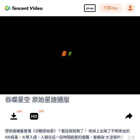
打開App
zh-tw
吞噬星空 原始星速通版
想快速補番看懂《決戰原始星》？看這個就夠了！ 地球上出現了不明來由的
RR病毒，大舉入侵，人類在這一段時間經歷的磨難，被稱為“大涅槃時期”。在
全部