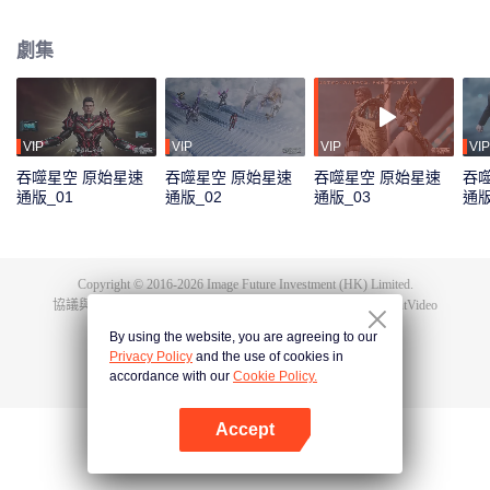
極端的生存環境下，人類的身體素質相比以前有了質的飛越。而這其中的佼佼
者，被稱為“武者”。 羅峰立志成為武者，前路卻並不平坦，他首先要面對的便
劇集
是外部環境無形中對他施加的影響。家庭拮据，父母無法給予他更多幫助，只
能依靠自己的努力。最終，在不斷的艱苦磨礪下，羅峰不斷髮掘自身潛能，得
到了能力提升和自我價值的認可。
VIP
VIP
VIP
VIP
吞噬星空 原始星速
吞噬星空 原始星速
吞噬星空 原始星速
吞
通版_01
通版_02
通版_03
通版
Copyright © 2016-
2026
Image Future Investment (HK) Limited.
協議與條款
|
隱私協議
|
Cookie Policy
|
意見反饋
|
@
TencentVideo
By using the website, you are agreeing to our
Privacy Policy
and the use of cookies in
accordance with our
Cookie Policy.
Accept
打開App