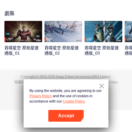
極端的生存環境下，人類的身體素質相比以前有了質的飛越。而這其中的佼佼
者，被稱為“武者”。 羅峰立志成為武者，前路卻並不平坦，他首先要面對的便
劇集
是外部環境無形中對他施加的影響。家庭拮据，父母無法給予他更多幫助，只
能依靠自己的努力。最終，在不斷的艱苦磨礪下，羅峰不斷髮掘自身潛能，得
到了能力提升和自我價值的認可。
VIP
VIP
VIP
VIP
吞噬星空 原始星速
吞噬星空 原始星速
吞噬星空 原始星速
吞
通版_01
通版_02
通版_03
通版
Copyright © 2016-
2026
Image Future Investment (HK) Limited.
協議與條款
|
隱私協議
|
Cookie Policy
|
意見反饋
|
@
TencentVideo
By using the website, you are agreeing to our
Privacy Policy
and the use of cookies in
accordance with our
Cookie Policy.
Accept
打開App