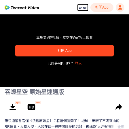
打開App
zh-tw
本集為VIP視頻，立刻在WeTV上觀看
打開 App
pay limit
已經是VIP用戶？
登入
錯誤碼: 70013083.-1-37d66eb3a52bb52f31ef9abb3a5b9e40
00:00:00
/
00:00:00
吞噬星空 原始星速通版
想快速補番看懂《決戰原始星》？看這個就夠了！ 地球上出現了不明來由的
RR病毒，大舉入侵，人類在這一段時間經歷的磨難，被稱為“大涅槃時期”。在
全部