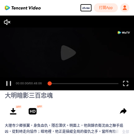
打開App
zh-tw
00:00:00
/
00:48:06
大明暗影三百忠魂
大理寺少卿張翼，身負血仇，隱忍潛伏。明面上，他與錦衣衛沈由之聯手追
凶，從對峙走向協作；暗地裡，他正是操縱全局的復仇之手。當所有陰謀指向
全部