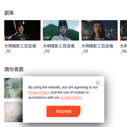
終點，一場精心策劃的正義陷阱驟然收網，眾人命運在此刻激烈交匯，於諜影
重重中迎來最終的選擇。
劇集
VIP
VIP
VIP
VIP
大明暗影三百忠魂
大明暗影三百忠魂
大明暗影三百忠魂
大
_01
_02
_03
_04
猜你喜歡
By using the website, you are agreeing to our
將軍家的小兒子
Privacy Policy
and the use of cookies in
accordance with our
Cookie Policy.
Accept
金庸武俠世界
打開App