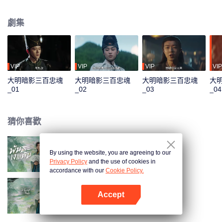
終點，一場精心策劃的正義陷阱驟然收網，眾人命運在此刻激烈交匯，於諜影
重重中迎來最終的選擇。
劇集
VIP
VIP
VIP
VIP
大明暗影三百忠魂
大明暗影三百忠魂
大明暗影三百忠魂
大
_01
_02
_03
_04
猜你喜歡
By using the website, you are agreeing to our
將軍家的小兒子（泰語版）
Privacy Policy
and the use of cookies in
accordance with our
Cookie Policy.
Accept
將軍家的小兒子
打開App