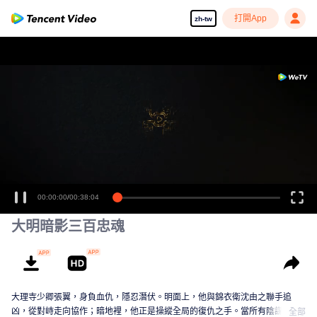
打開App
zh-tw
00:00:00
/
00:38:04
大明暗影三百忠魂
大理寺少卿張翼，身負血仇，隱忍潛伏。明面上，他與錦衣衛沈由之聯手追
凶，從對峙走向協作；暗地裡，他正是操縱全局的復仇之手。當所有陰謀指向
全部