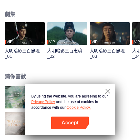
終點，一場精心策劃的正義陷阱驟然收網，眾人命運在此刻激烈交匯，於諜影
重重中迎來最終的選擇。
劇集
VIP
VIP
VIP
VIP
大明暗影三百忠魂
大明暗影三百忠魂
大明暗影三百忠魂
大
_01
_02
_03
_04
猜你喜歡
By using the website, you are agreeing to our
將軍家的小兒子
Privacy Policy
and the use of cookies in
accordance with our
Cookie Policy.
Accept
金庸武俠世界
打開App