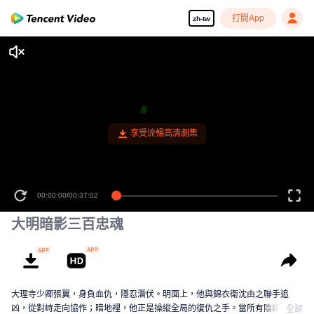
打開App
zh-tw
享受流暢高清劇集
00:00:00
/
00:37:02
大明暗影三百忠魂
大理寺少卿張翼，身負血仇，隱忍潛伏。明面上，他與錦衣衛沈由之聯手追
凶，從對峙走向協作；暗地裡，他正是操縱全局的復仇之手。當所有陰謀指向
全部