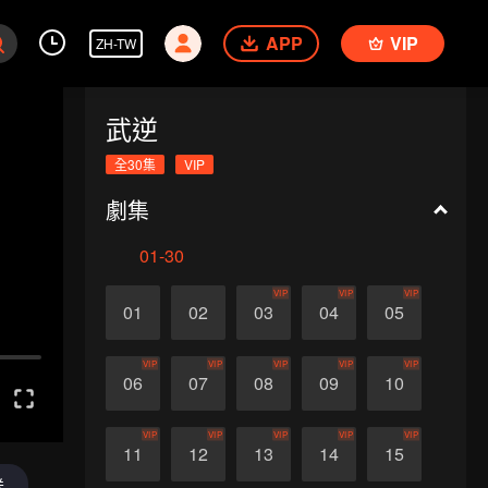
APP
VIP
ZH-TW
武逆
全30集
VIP
劇集
01-30
VIP
VIP
VIP
01
02
03
04
05
VIP
VIP
VIP
VIP
VIP
06
07
08
09
10
VIP
VIP
VIP
VIP
VIP
11
12
13
14
15