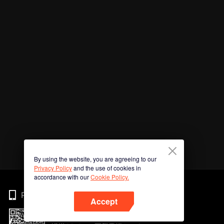
By using the website, you are agreeing to our
Privacy Policy
and the use of cookies in
accordance with our
Cookie Policy.
Phone
Accept