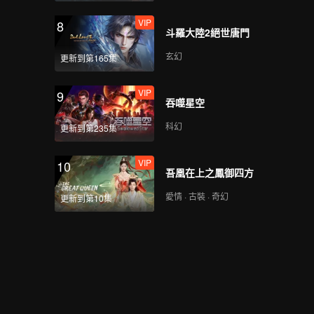
VIP
8
斗羅大陸2絕世唐門
玄幻
更新到第165集
VIP
9
吞噬星空
科幻
更新到第235集
VIP
10
吾凰在上之鳳御四方
愛情 · 古裝 · 奇幻
更新到第10集