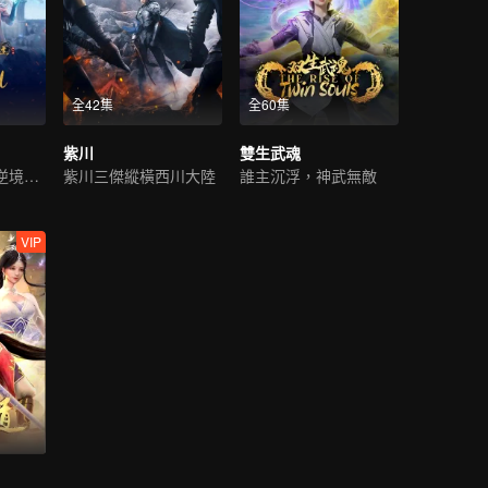
全42集
全60集
紫川
雙生武魂
超凡奇遇，少年逆境重生
紫川三傑縱橫西川大陸
誰主沉浮，神武無敵
VIP