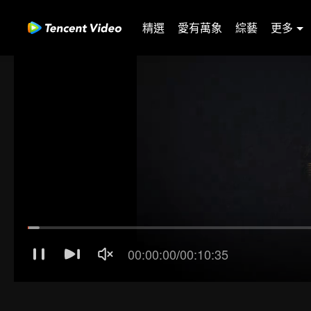
精選
愛有萬象
綜藝
更多