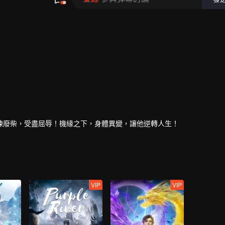
煉廢柴，受盡屈辱！機緣之下，身體異變，讓他逆轉人生！
VIP
VIP