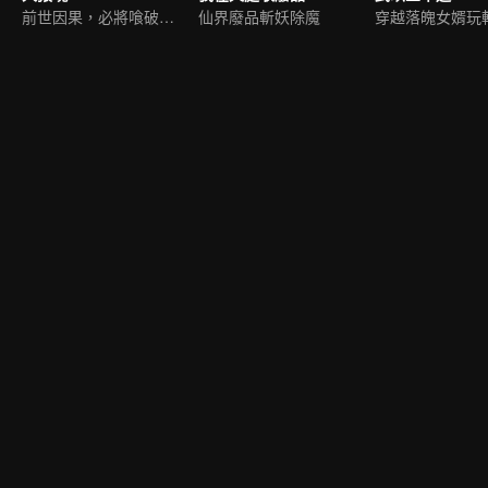
前世因果，必將喰破蒼穹
仙界廢品斬妖除魔
穿越落魄女婿玩