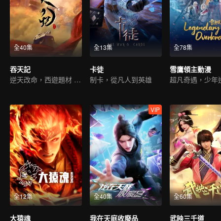
全40集
全13集
全78集
吞天記
卡徒
雪鷹領主動漫
逆天改命，西遊題材 ，古典仙俠
制卡，從凡人到英雄
VIP
全12集
全40集
全60集
大猿魂
我在天庭收廢品
武映三千道