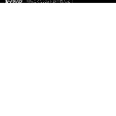
掃描QR Code下載手機App！
幫助與回饋
關
意見反饋
加
聯
電郵
ted.