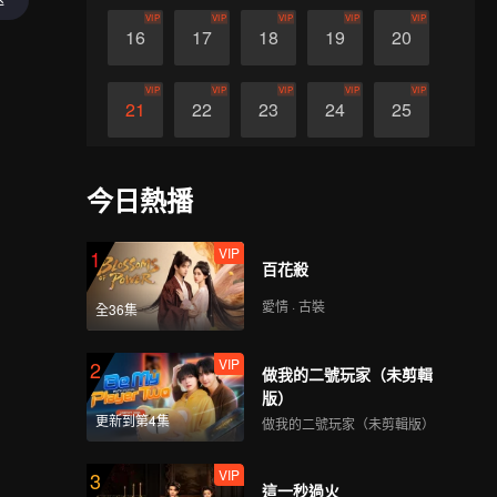
VIP
VIP
VIP
VIP
VIP
16
17
18
19
20
VIP
VIP
VIP
VIP
VIP
21
22
23
24
25
VIP
VIP
VIP
VIP
VIP
26
27
28
29
30
今日熱播
VIP
1
百花殺
愛情 · 古裝
全36集
VIP
2
做我的二號玩家（未剪輯
版）
更新到第4集
做我的二號玩家（未剪輯版）
VIP
3
這一秒過火