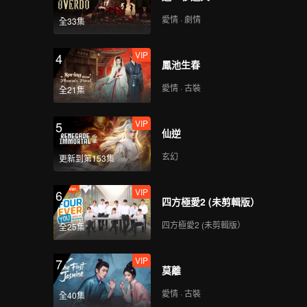
愛情 · 劇情
全33集
VIP
4
鳳池生春
愛情 · 古裝
全21集
VIP
5
仙逆
玄幻
更新到第153集
VIP
6
四方極愛2 (未剪輯版）
四方極愛2 (未剪輯版）
全25集
VIP
7
莫離
愛情 · 古裝
全40集