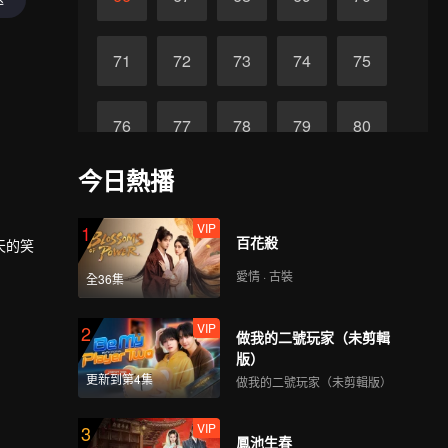
71
72
73
74
75
76
77
78
79
80
今日熱播
81
82
83
84
85
VIP
1
百花殺
天的笑
86
87
88
89
90
愛情 · 古裝
全36集
VIP
2
做我的二號玩家（未剪輯
版）
更新到第4集
做我的二號玩家（未剪輯版）
VIP
3
鳳池生春