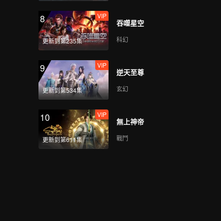
VIP
8
吞噬星空
科幻
更新到第235集
VIP
9
逆天至尊
玄幻
更新到第534集
VIP
10
無上神帝
戰鬥
更新到第611集