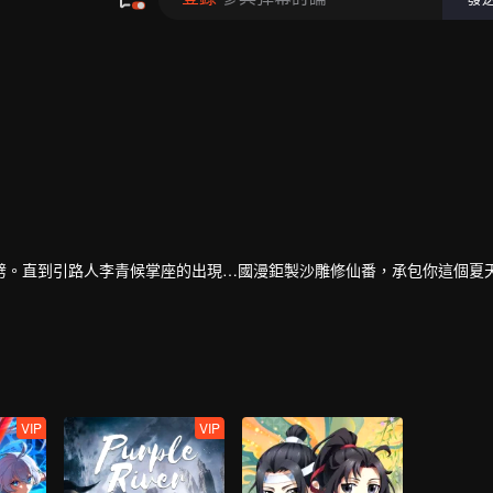
劈。直到引路人李青候掌座的出現…國漫鉅製沙雕修仙番，承包你這個夏
VIP
VIP