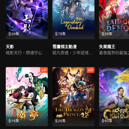
全26集
全78集
全26集
天影
雪鷹領主動漫
失業魔王
暗影天行，燃魂守心
超凡奇遇，少年逆境重生
最卷魔界的最強
VIP
VIP
全16集
全26集
全60集