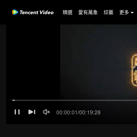
精選
愛有萬象
綜藝
更多