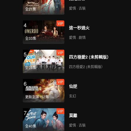
愛情 · 古裝
全21集
VIP
4
這一秒過火
愛情 · 劇情
全33集
VIP
5
四方極愛2 (未剪輯版）
四方極愛2 (未剪輯版）
全25集
VIP
6
仙逆
玄幻
更新到第152集
VIP
7
莫離
愛情 · 古裝
全40集