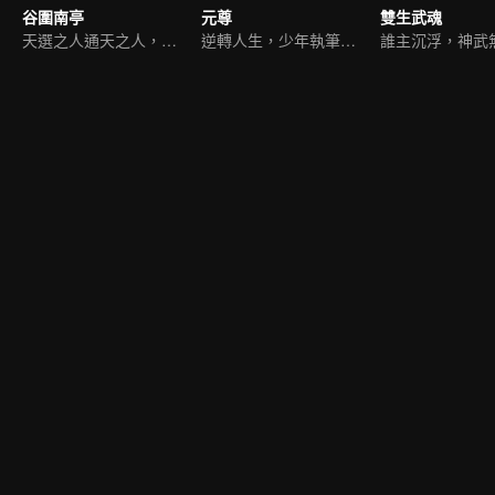
谷圍南亭
元尊
雙生武魂
天選之人通天之人，開戰
逆轉人生，少年執筆破蒼穹
誰主沉浮，神武