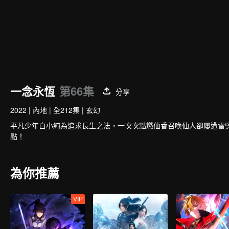
一念永恆
第66集
分享
2022
|
內地
|
全212集
|
玄幻
平凡少年白小純為追求長生之法，一次次點燃仙香召喚仙人卻屢遭雷
點！
為你推薦
VIP