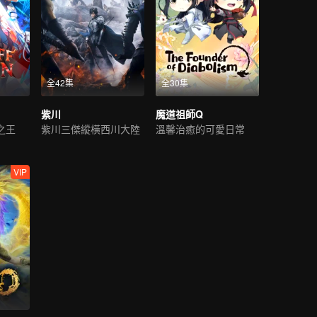
全42集
全30集
紫川
魔道祖師Q
之王
紫川三傑縱橫西川大陸
溫馨治癒的可愛日常
VIP