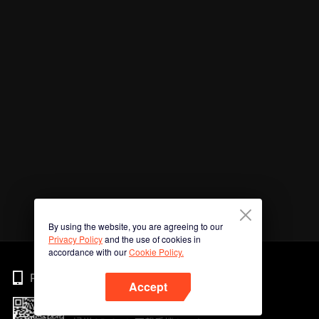
By using the website, you are agreeing to our
Privacy Policy
and the use of cookies in
accordance with our
Cookie Policy.
Phone
Accept