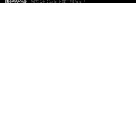
掃描QR Code下載手機App！
幫助與回饋
關
意見反饋
加
聯
電郵
ted.