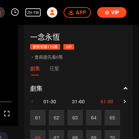
APP
VIP
ZH-TW
一念永恆
更新到第170集
VIP
，會員搶先看6集
劇集
花絮
劇集
01-30
31-60
61-90
91-1
61
62
63
64
65
66
67
68
69
70