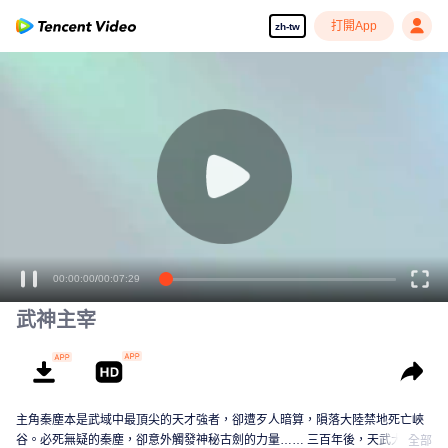
打開App
zh-tw
00:00:00
/
00:07:29
武神主宰
主角秦塵本是武域中最頂尖的天才強者，卻遭歹人暗算，隕落大陸禁地死亡峽
谷。必死無疑的秦塵，卻意外觸發神秘古劍的力量…… 三百年後，天武大陸偏
全部