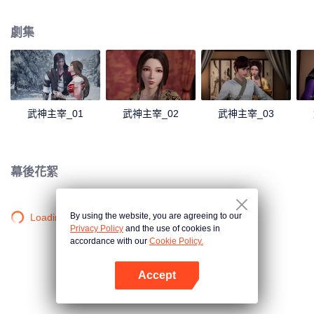
僻之地，一位同名少年意外繼承了秦塵的意志。作為大齊國軍神定武王的愛
孫，卻因生父來歷成迷，母子二人在定武王府中受盡冷遇，相依為命。 為了重
劇集
寫往日的強者神話，也為了守護自己所愛的一切，秦塵毅然決然扛起維護天下
五國的大任，再度踏上武道之路。
武神主宰_01
武神主宰_02
武神主宰_03
幕後花絮
By using the website, you are agreeing to our
Loading…
Privacy Policy
and the use of cookies in
accordance with our
Cookie Policy.
Accept
打開App