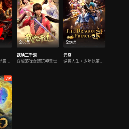
全60集
全26集
武映三千道
元尊
神雷滅萬敵，鬼斧震九州！
穿越落魄女婿玩轉異世
逆轉人生，少年執筆破蒼穹
VIP