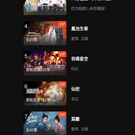
四方極愛2 (未剪輯版）
全25集
VIP
4
鳳池生春
愛情 · 古裝
全21集
VIP
5
吞噬星空
科幻
更新到第235集
VIP
6
仙逆
玄幻
更新到第152集
VIP
7
莫離
愛情 · 古裝
全40集