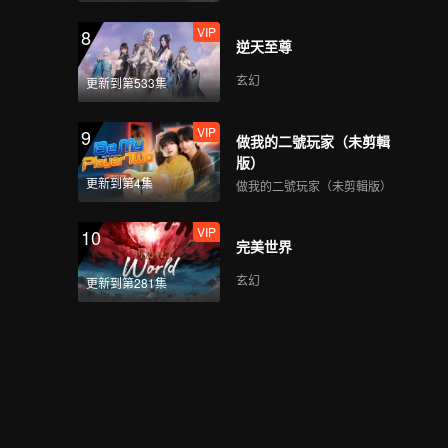
VIP
8
逆天至尊
玄幻
更新到第533集
VIP
9
做我的二號玩家（未剪輯
版）
更新到第4集
做我的二號玩家（未剪輯版）
VIP
10
完美世界
玄幻
更新到第281集