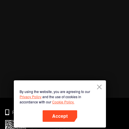
By using the website, you are agreeing to our
Privacy Policy
and the use of cookies in
accordance with our
Cookie Policy.
Phone
Accept