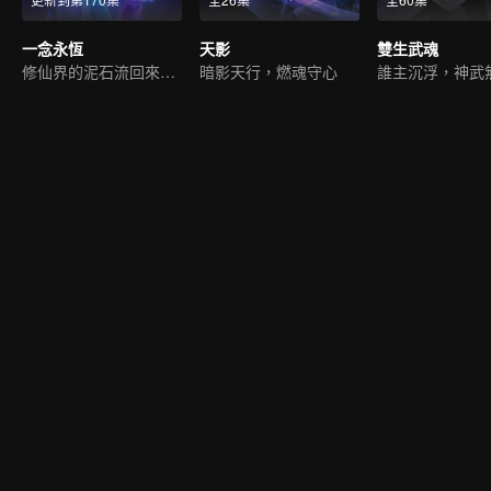
一念永恆
天影
雙生武魂
修仙界的泥石流回來了！
暗影天行，燃魂守心
誰主沉浮，神武