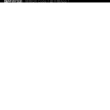
掃描QR Code下載手機App！
幫助與回饋
關
意見反饋
加
聯
電郵
ted.