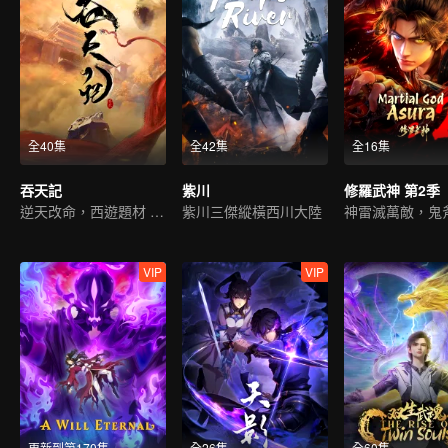
全40集
全42集
全16集
吞天記
紫川
修羅武神 第2季
逆天改命，西遊題材 ，古典仙俠
紫川三傑縱橫西川大陸
VIP
VIP
更新到第170集
全26集
全60集