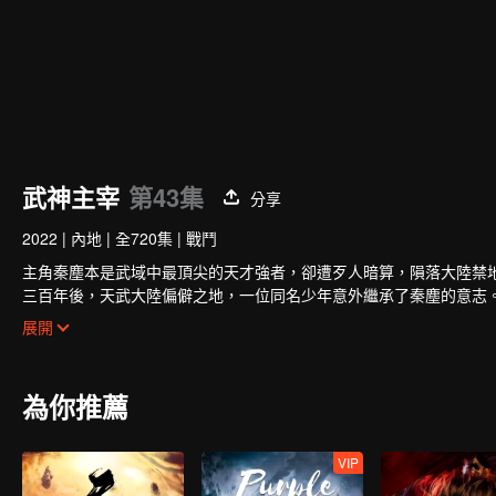
武神主宰
第43集
分享
2022
|
內地
|
全720集
|
戰鬥
主角秦塵本是武域中最頂尖的天才強者，卻遭歹人暗算，隕落大陸禁
三百年後，天武大陸偏僻之地，一位同名少年意外繼承了秦塵的意志
冷遇，相依為命。
展開
為了重寫往日的強者神話，也為了守護自己所愛的一切，秦塵毅然決
為你推薦
VIP