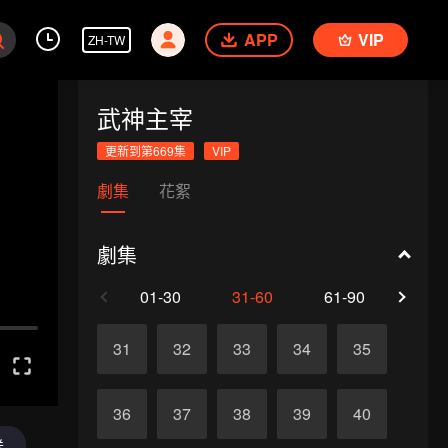
APP
VIP
ZH-TW
武神主宰
更新到第669集
VIP
劇集
花絮
劇集
01-30
31-60
61-90
91-1
31
32
33
34
35
36
37
38
39
40