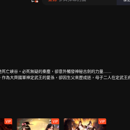
地死亡峽谷。必死無疑的秦塵，卻意外觸發神秘古劍的力量……
。作為大齊國軍神定武王的愛孫，卻因生父來歷成迷，母子二人在定武王
然扛起維護天下五國的大任，再度踏上武道之路。
VIP
VIP
VIP