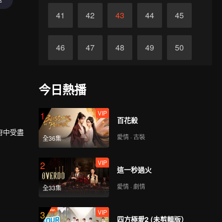
41
42
43
44
45
46
47
48
49
50
51
52
53
54
55
今日熱播
56
57
58
59
60
VIP
1
百花殺
府中受盡
愛情 · 古裝
全36集
VIP
2
這一秒過火
愛情 · 劇情
全33集
VIP
3
四方極愛2 (未剪輯版）