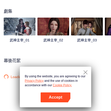
僻之地，一位同名少年意外繼承了秦塵的意志。作為大齊國軍神定武王的愛
孫，卻因生父來歷成迷，母子二人在定武王府中受盡冷遇，相依為命。 為了重
劇集
寫往日的強者神話，也為了守護自己所愛的一切，秦塵毅然決然扛起維護天下
五國的大任，再度踏上武道之路。
武神主宰_01
武神主宰_02
武神主宰_03
幕後花絮
By using the website, you are agreeing to our
Loading…
Privacy Policy
and the use of cookies in
accordance with our
Cookie Policy.
Accept
打開App