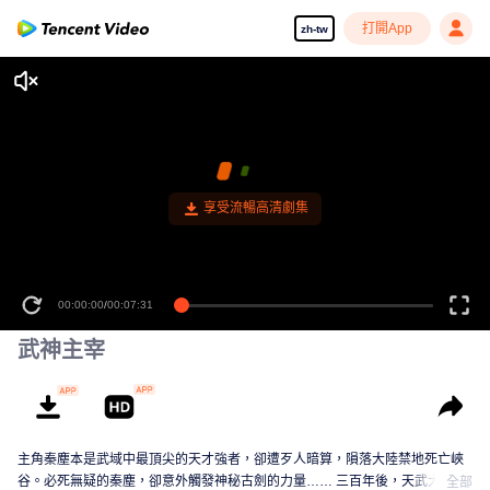
打開App
zh-tw
享受流暢高清劇集
00:00:00
/
00:07:31
武神主宰
主角秦塵本是武域中最頂尖的天才強者，卻遭歹人暗算，隕落大陸禁地死亡峽
谷。必死無疑的秦塵，卻意外觸發神秘古劍的力量…… 三百年後，天武大陸偏
全部