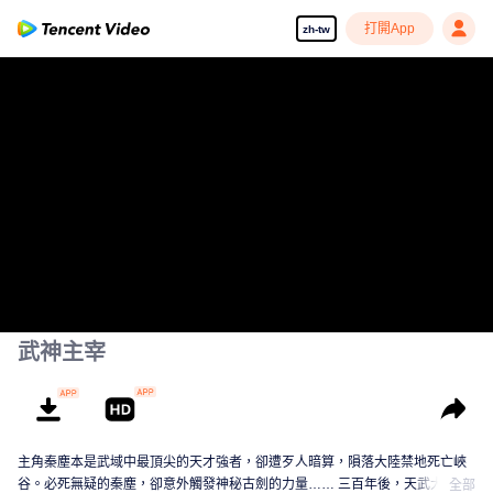
打開App
zh-tw
武神主宰
主角秦塵本是武域中最頂尖的天才強者，卻遭歹人暗算，隕落大陸禁地死亡峽
谷。必死無疑的秦塵，卻意外觸發神秘古劍的力量…… 三百年後，天武大陸偏
全部