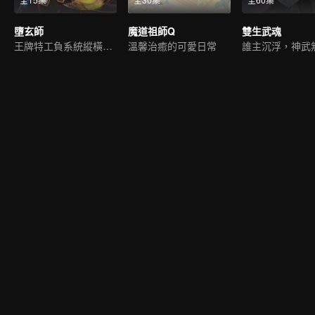
墮玄師
魔道祖師Q
雙生武魂
王牌特工負系統縱橫九荒
溫馨治癒的可愛日常
誰主沉浮，神武