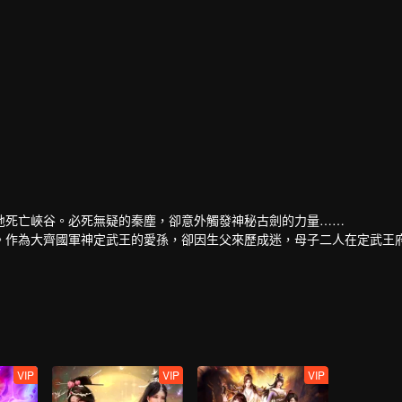
地死亡峽谷。必死無疑的秦塵，卻意外觸發神秘古劍的力量……
。作為大齊國軍神定武王的愛孫，卻因生父來歷成迷，母子二人在定武王
然扛起維護天下五國的大任，再度踏上武道之路。
VIP
VIP
VIP