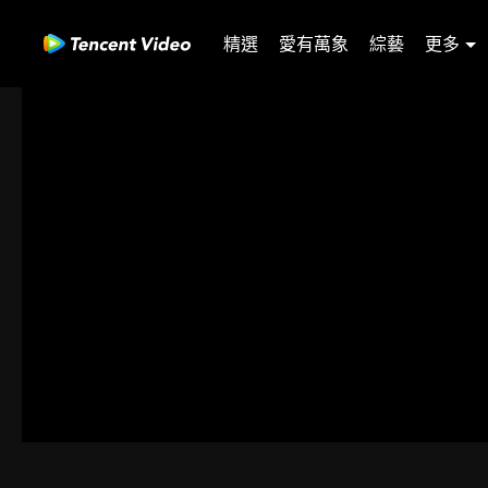
精選
愛有萬象
綜藝
更多
31-60
61-90
91-120
121-150
151-180