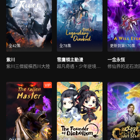
全42集
全78集
更新到第170集
紫川
雪鷹領主動漫
一念永恆
紫川三傑縱橫西川大陸
超凡奇遇，少年逆境重生
VIP
全15集
全30集
全60集