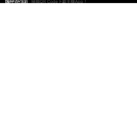
掃描QR Code下載手機App！
幫助與回饋
關
意見反饋
加
聯
電郵
ted.