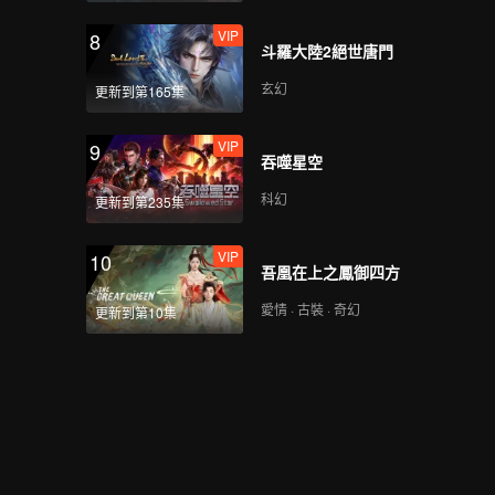
VIP
8
斗羅大陸2絕世唐門
玄幻
更新到第165集
VIP
9
吞噬星空
科幻
更新到第235集
VIP
10
吾凰在上之鳳御四方
愛情 · 古裝 · 奇幻
更新到第10集