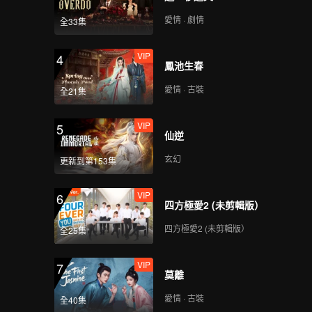
VIP
VIP
愛情 · 劇情
全33集
439
440
VIP
4
VIP
VIP
鳳池生春
441
442
愛情 · 古裝
全21集
VIP
VIP
443
444
VIP
5
仙逆
VIP
VIP
玄幻
445
446
更新到第153集
VIP
6
VIP
VIP
四方極愛2 (未剪輯版）
447
448
四方極愛2 (未剪輯版）
全25集
VIP
VIP
449
450
VIP
7
莫離
愛情 · 古裝
全40集