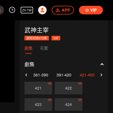
APP
VIP
ZH-TW
武神主宰
更新到第670集
VIP
劇集
花絮
劇集
0
331-360
361-390
391-420
421-450
451-
VIP
VIP
421
422
VIP
VIP
423
424