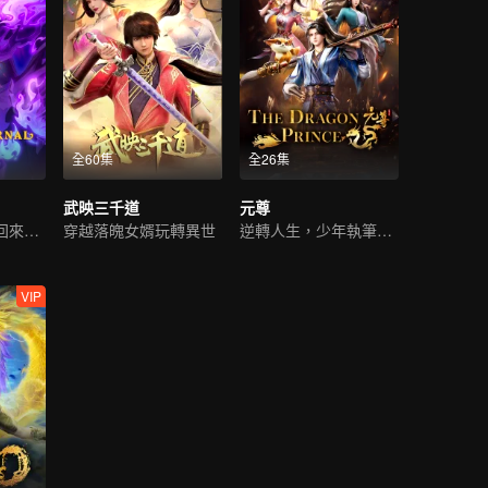
全60集
全26集
武映三千道
元尊
修仙界的泥石流回來了！
穿越落魄女婿玩轉異世
逆轉人生，少年執筆破蒼穹
VIP