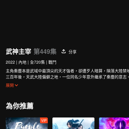
武神主宰
第449集
分享
2022
|
內地
|
全720集
|
戰鬥
主角秦塵本是武域中最頂尖的天才強者，卻遭歹人暗算，隕落大陸禁
三百年後，天武大陸偏僻之地，一位同名少年意外繼承了秦塵的意志
冷遇，相依為命。
展開
為了重寫往日的強者神話，也為了守護自己所愛的一切，秦塵毅然決
為你推薦
VIP