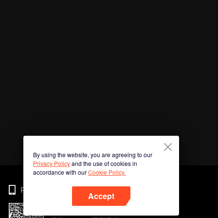
By using the website, you are agreeing to our
Privacy Policy
and the use of cookies in
accordance with our
Cookie Policy.
Phone
Accept