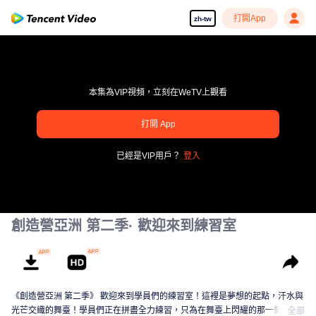
打開App
zh-tw
本集為VIP視頻，立刻在WeTV上觀看
打開 App
享受流暢高清劇集
已經是VIP用戶？
登入
00:00:00
/
00:00:00
創造營亞洲 第二季· 歡迎來到練習室
《創造營亞洲 第二季》 歡迎來到學員們的練習室！這裡是夢想的起點，汗水與
光芒交織的舞臺！學員們正在拼盡全力練習，只為在舞臺上閃耀的那一刻。從
全部