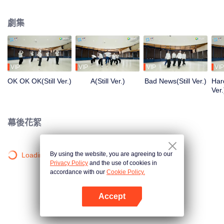
清晨到深夜，從生疏到熟練，每一步都是蛻變。想了解他們的練習室故事嗎？
劇集
VIP
VIP
VIP
VIP
OK OK OK(Still Ver.)
A(Still Ver.)
Bad News(Still Ver.)
Hard
Ver.
幕後花絮
By using the website, you are agreeing to our
Loading…
Privacy Policy
and the use of cookies in
accordance with our
Cookie Policy.
Accept
打開App