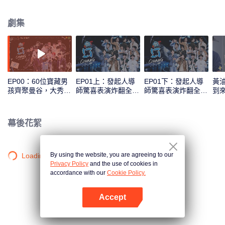
劇集
EP00：60位寶藏男
EP01上：發起人導
EP01下：發起人導
黃
孩齊聚曼谷，大秀才
師驚喜表演炸翻全
師驚喜表演炸翻全
到
藝花樣整活
場！學員初亮相首秀
場！學員初亮相首秀
與
評級
評級
撞
幕後花絮
By using the website, you are agreeing to our
Loading…
Privacy Policy
and the use of cookies in
accordance with our
Cookie Policy.
Accept
打開App