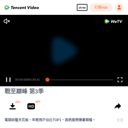
打開App
zh-tw
00:00:00
/
00:35:41
戰至巔峰 第3季
電競綜藝天花板，年輕用戶佔比TOP1，高熱度燃爆暑期檔。
全部