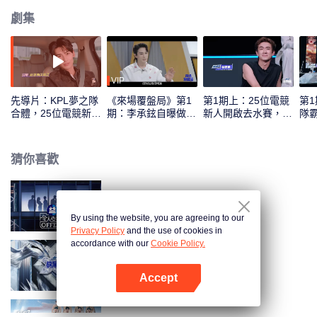
劇集
VIP
先導片：KPL夢之隊
《來場覆盤局》第1
第1期上：25位電競
第
合體，25位電競新人
期：李承鉉自曝做
新人開啟去水賽，誰
隊
實力初考核！
“全職奶爸”後抑鬱？
將首登紅黑榜！
年
猜你喜歡
令人心動的offer 第6季
By using the website, you are agreeing to our
Privacy Policy
and the use of cookies in
accordance with our
Cookie Policy.
戰至巔峰 第4季
Accept
打開App