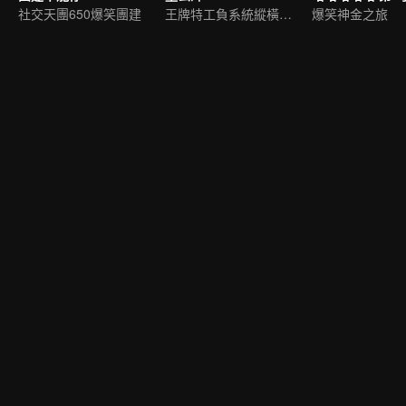
社交天團650爆笑團建
王牌特工負系統縱橫九荒
爆笑神金之旅