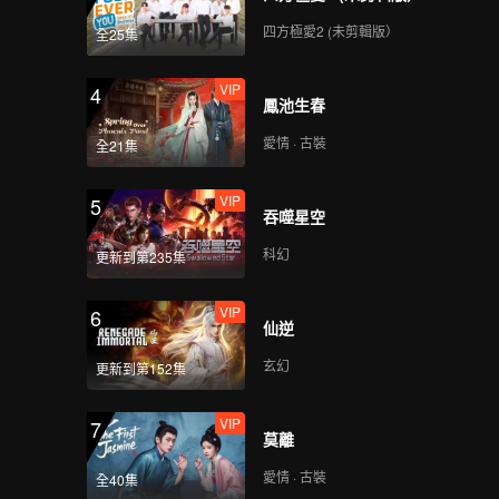
第3期下：半區對抗賽開
四方極愛2 (未剪輯版）
全25集
啟，周柯宇“曜”實力迴
歸！
VIP
4
鳳池生春
VIP
《來場覆盤局》第4期：
愛情 · 古裝
全21集
久哲談“網絡暴力”
VIP
5
吞噬星空
VIP
《峽谷墊底王》第3期:
科幻
更新到第235集
林更新蒲熠星上演“霸總
和小秘書”
VIP
6
仙逆
第4期上：林更新壓力過
玄幻
更新到第152集
載，周震南“孫策”靈性
開船！
VIP
7
莫離
第4期中：王凱驚現“峽
愛情 · 古裝
全40集
谷車禍”，程瀟賴美雲重