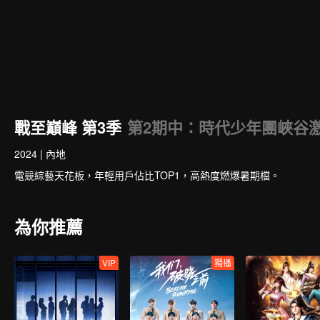
戰至巔峰 第3季
第2期中：時代少年團峽谷
2024
|
內地
電競綜藝天花板，年輕用戶佔比TOP1，高熱度燃爆暑期檔。
為你推薦
VIP
獨播