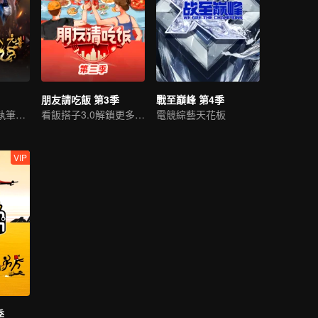
朋友請吃飯 第3季
戰至巔峰 第4季
逆轉人生，少年執筆破蒼穹
看飯搭子3.0解鎖更多美食
電競綜藝天花板
VIP
季