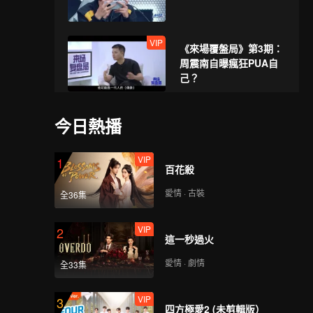
VIP
《來場覆盤局》第3期：
周震南自曝瘋狂PUA自
己？
VIP
《峽谷墊底王》第2期：
今日熱播
程瀟周震南cos王者英雄
上演舞蹈對決
VIP
1
百花殺
第3期上：林更新霸總附
愛情 · 古裝
全36集
體，周震南周柯宇“師徒
對決”！
VIP
2
這一秒過火
第3期中：“紅溫”預警！
愛情 · 劇情
全33集
周柯宇再跳晚安大小姐
VIP
3
四方極愛2 (未剪輯版）