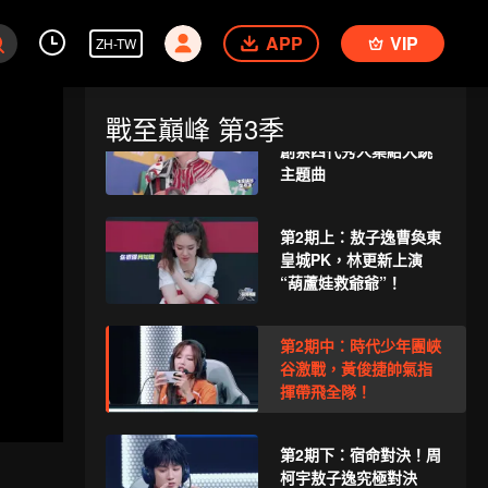
VIP
《來場覆盤局》第2期：
APP
劉忻談快女後事業變
VIP
ZH-TW
化，自曝不想火？
戰至巔峰 第3季
VIP
《峽谷墊底王》第1期：
創系四代秀人集結大跳
主題曲
第2期上：敖子逸曹奐東
皇城PK，林更新上演
“葫蘆娃救爺爺”！
第2期中：時代少年團峽
谷激戰，黃俊捷帥氣指
揮帶飛全隊！
第2期下：宿命對決！周
柯宇敖子逸究極對決