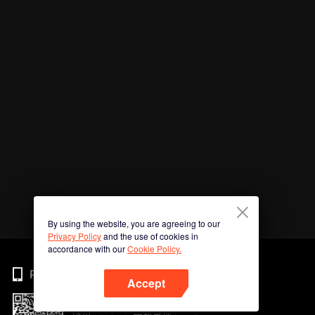
By using the website, you are agreeing to our
Privacy Policy
and the use of cookies in
accordance with our
Cookie Policy.
Phone
Accept