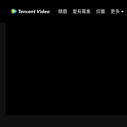
精選
愛有萬象
綜藝
更多