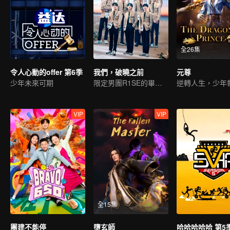
全26集
令人心動的offer 第6季
我們，破曉之前
元尊
少年未來可期
限定男團R1SE的畢業團綜
VIP
VIP
全15集
團建不能停
墮玄師
哈哈哈哈哈 第5