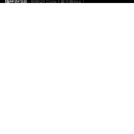
掃描QR Code下載手機App！
幫助與回饋
關
意見反饋
加
聯
電郵
ted.