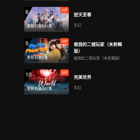
壓下起衝突？
VIP
8
逆天至尊
第4期下：李承鉉為戚薇
玄幻
更新到第533集
“峽谷殉情”，新一輪紅
黑榜揭曉！
VIP
9
做我的二號玩家（未剪輯
版）
VIP
《峽谷墊底王》第4期：
更新到第3集
做我的二號玩家（未剪輯版）
688團建周奇cos“萊西
奧”
VIP
10
完美世界
第5期上：“棋王”柯潔踢
玄幻
更新到第281集
館，首次淘汰誰將出
局？
第5期中：張大仙“復仇
記”上演，首個五殺榮耀
誕生！