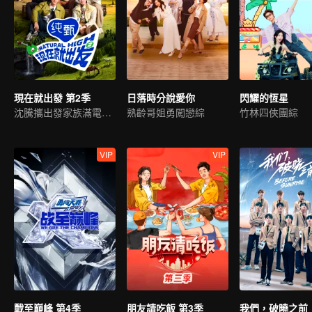
現在就出發 第2季
日落時分說愛你
閃耀的恆星
沈騰攜出發家族滿電迴歸
熟齡哥姐勇闖戀綜
竹林四俠團綜
VIP
VIP
戰至巔峰 第4季
朋友請吃飯 第3季
我們，破曉之前