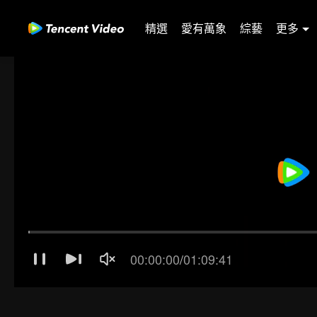
精選
愛有萬象
綜藝
更多