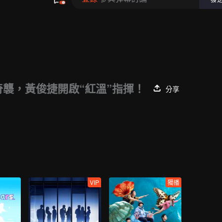
奇襲，黃俊捷開啟“紅溫”指揮！
分享
VIP
獨播