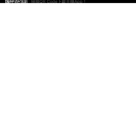
掃描QR Code下載手機App！
幫助與回饋
關
意見反饋
加
聯
電郵
ted.