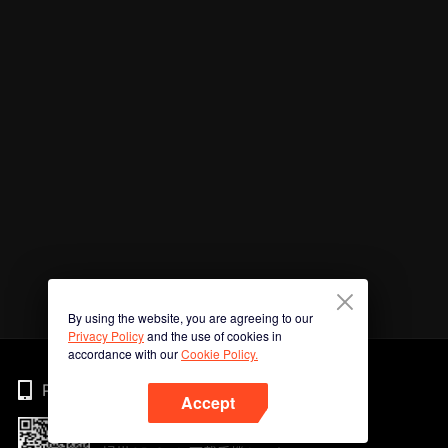
By using the website, you are agreeing to our
Privacy Policy
and the use of cookies in
accordance with our
Cookie Policy.
Phone
Accept