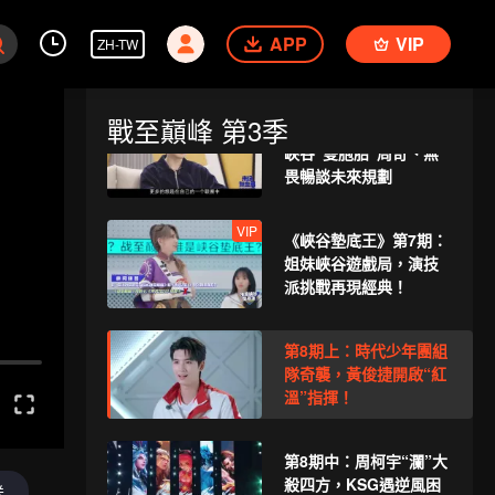
第7期下：宿命對決拉
APP
開！戚薇李承鉉賽場“爭
VIP
ZH-TW
執”爆發？
戰至巔峰 第3季
VIP
《來場覆盤局》第7期：
峽谷“雙胞胎”周奇、無
畏暢談未來規劃
VIP
《峽谷墊底王》第7期：
姐妹峽谷遊戲局，演技
派挑戰再現經典！
第8期上：時代少年團組
隊奇襲，黃俊捷開啟“紅
溫”指揮！
第8期中：周柯宇“瀾”大
殺四方，KSG遇逆風困