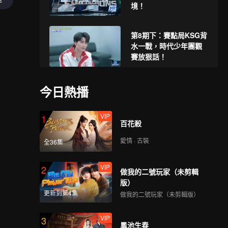
境！
第8期下：賽點局KSG背
水一戰，時代少年團觀
賽放狠話！
VIP
《來場覆盤局》第8期：
今日熱播
李毅談688戰隊堅強內核
VIP
1
百花殺
VIP
《峽谷墊底王》第8期：
愛情 · 古裝
全36集
林墨周震南尬舞比拼笑
倒黃俊捷？
VIP
2
做我的二號玩家（未剪輯
版）
第9期上：AG全員換位
更新到第4集
做我的二號玩家（未剪輯版）
打破套路，時代少年團
備戰就緒！
VIP
3
鳳池生春