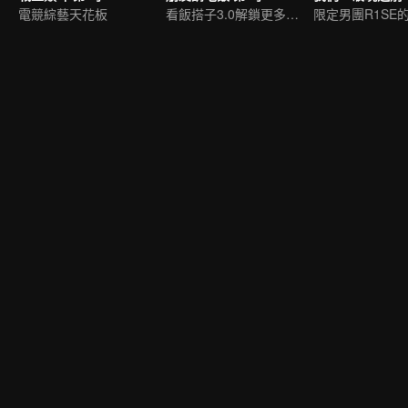
電競綜藝天花板
看飯搭子3.0解鎖更多美食