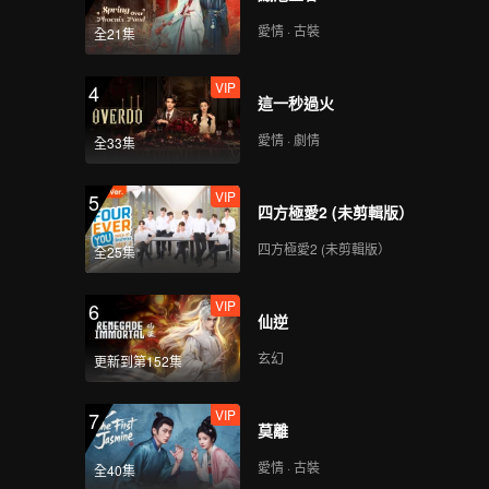
第9期中：時代少年團登
愛情 · 古裝
全21集
場，全員秀翻峽谷！
VIP
4
這一秒過火
第9期下：時代少年團團
愛情 · 劇情
全33集
魂炸裂，馬嘉祺峽谷狂
追林更新！
VIP
5
四方極愛2 (未剪輯版）
VIP
《來場覆盤局》第9期：
四方極愛2 (未剪輯版）
全25集
周柯宇回憶三季“野王”
之路
VIP
6
仙逆
VIP
半決賽回顧（上）：AG
玄幻
更新到第152集
對陣久哲戰隊
VIP
7
莫離
VIP
半決賽回顧（下）：久
愛情 · 古裝
全40集
哲戰隊對陣重慶狼隊