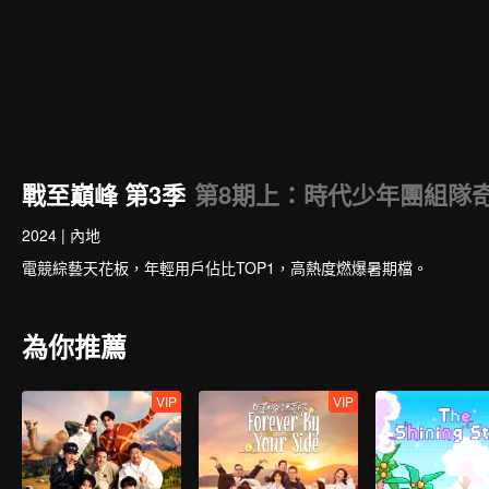
戰至巔峰 第3季
第8期上：時代少年團組隊
2024
|
內地
電競綜藝天花板，年輕用戶佔比TOP1，高熱度燃爆暑期檔。
為你推薦
VIP
VIP