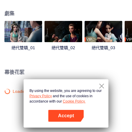
被劃破臉頰帶到惡人谷，另一位則被收入武林禁地移花宮。 多年後，刀疤少年
江小魚被惡人谷內五大惡人養大，立志成為“天下第一惡人”；而翩翩公子花無
劇集
缺，則秉持師父邀月“斷情絕欲，除惡衛道”的理念下山除惡。 命運的齒輪開始
轉動，兩兄弟迥然不同卻又無法割裂的江湖人生就此展開......
VIP
VIP
絕代雙驕_01
絕代雙驕_02
絕代雙驕_03
幕後花絮
By using the website, you are agreeing to our
Loading…
Privacy Policy
and the use of cookies in
accordance with our
Cookie Policy.
Accept
打開App